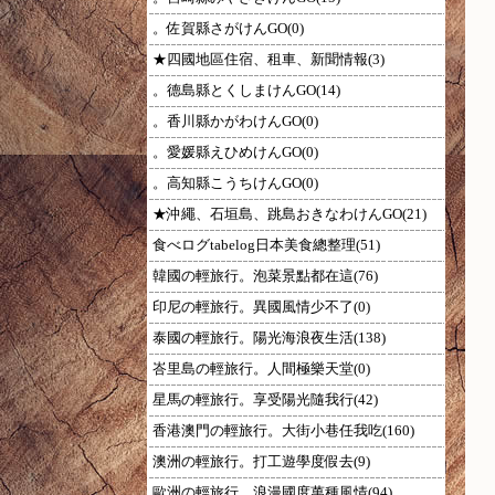
。佐賀縣さがけんGO(0)
★四國地區住宿、租車、新聞情報(3)
。德島縣とくしまけんGO(14)
。香川縣かがわけんGO(0)
。愛媛縣えひめけんGO(0)
。高知縣こうちけんGO(0)
★沖繩、石垣島、跳島おきなわけんGO(21)
食べログtabelog日本美食總整理(51)
韓國の輕旅行。泡菜景點都在這(76)
印尼の輕旅行。異國風情少不了(0)
泰國の輕旅行。陽光海浪夜生活(138)
峇里島の輕旅行。人間極樂天堂(0)
星馬の輕旅行。享受陽光隨我行(42)
香港澳門の輕旅行。大街小巷任我吃(160)
澳洲の輕旅行。打工遊學度假去(9)
歐洲の輕旅行。浪漫國度萬種風情(94)