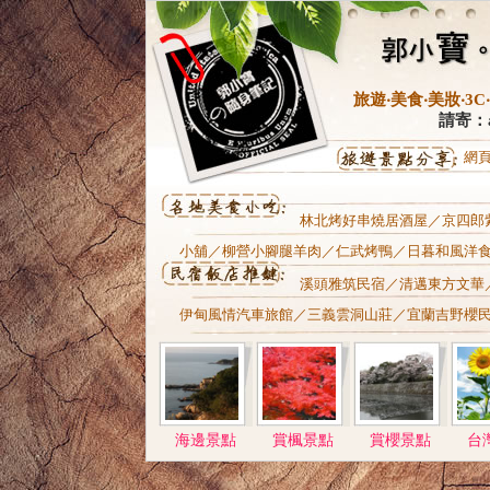
旅遊‧美食‧美妝‧
請寄：al
網
林北烤好串燒居酒屋
／
京四郎
小舖
／
柳營小腳腿羊肉
／
仁武烤鴨
／
日暮和風洋
溪頭雅筑民宿
／清邁東方文華
伊甸風情汽車旅館
／
三義雲洞山莊
／
宜蘭吉野櫻
海邊景點
賞楓景點
賞櫻景點
台