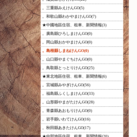
。三重縣みえけんGO(5)
。和歌山縣わかやまけんGO(7)
★中國地區住宿、租車、新聞情報(3)
。廣島縣ひろしまけんGO(0)
。岡山縣おかやまけんGO(0)
。島根縣しまねけんGO(0)
。山口縣やまぐちけんGO(0)
。鳥取縣とっとりけんGO(25)
★東北地區住宿、租車、新聞情報(6)
。宮城縣みやぎけんGO(56)
。福島縣ふくしまけんGO(33)
。山形縣やまがたけんGO(28)
。青森縣あおもりけんGO(0)
。岩手縣いわてけんGO(16)
。秋田縣あきたけんGO(17)
★中部地區住宿、租車、新聞情報(20)