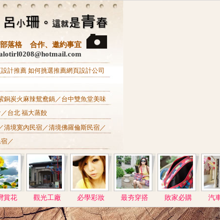
3C‧部落格 合作、邀約事宜
otirl0208@hotmail.com
頁設計推薦
如何挑選推薦網頁設計公司
紫銅炭火麻辣鴛鴦鍋
／
台中雙魚堂美味
食
／
台北 福大蒸餃
／
清境寞內民宿
／
清境佛羅倫斯民宿
／
民宿
／
灣賞花
觀光工廠
必學彩妝
最夯穿搭
敗家必購
汽