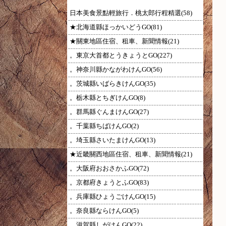
日本美食景點輕旅行．桃太郎行程精選(58)
★北海道縣ほっかいどうGO(81)
★關東地區住宿、租車、新聞情報(21)
。東京大首都とうきょうとGO(227)
。神奈川縣かながわけんGO(56)
。茨城縣いばらきけんGO(35)
。栃木縣とちぎけんGO(8)
。群馬縣ぐんまけんGO(27)
。千葉縣ちばけんGO(2)
。埼玉縣さいたまけんGO(13)
★近畿關西地區住宿、租車、新聞情報(21)
。大阪府おおさかふGO(72)
。京都府きょうとふGO(83)
。兵庫縣ひょうごけんGO(15)
。奈良縣ならけんGO(5)
。滋賀縣しがけんGO(22)