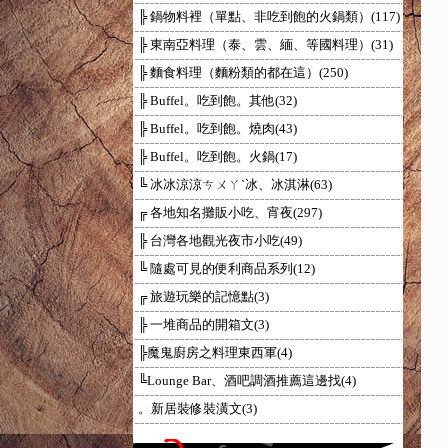
╠ 鍋物料裡（單點、非吃到飽的火鍋類）(117)
╠ 東南亞料理（泰、雲、緬、等國料理）(31)
╠ 麵食料理（麵粉類的都在這）(250)
╠ Buffel。吃到飽。其他(32)
╠ Buffel。吃到飽。燒肉(43)
╠ Buffel。吃到飽。火鍋(17)
╚ 冰冰涼涼ㄘㄨㄚˋ冰、冰淇淋(63)
╔ 各地知名攤販小吃、宵夜(297)
╠ 台灣各地觀光夜市小吃(49)
╚ 隨處可見的便利商品系列(12)
╔ 旅遊玩樂的記憶點(3)
╠ 一堆商品的開箱文(3)
╠魔鬼廚房之料理東西軍(4)
╚Lounge Bar、酒吧調酒推薦這邊找(4)
。新居裝修裝潢文(3)