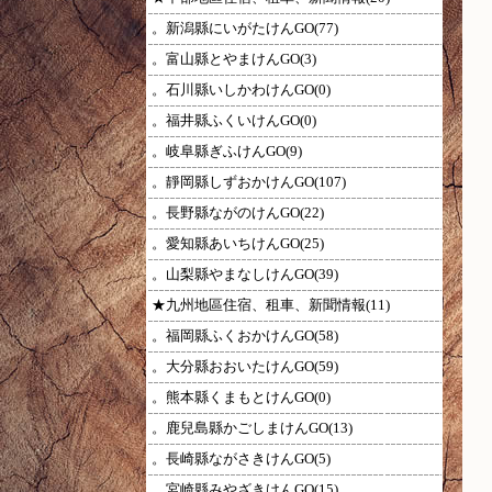
。新潟縣にいがたけんGO(77)
。富山縣とやまけんGO(3)
。石川縣いしかわけんGO(0)
。福井縣ふくいけんGO(0)
。岐阜縣ぎふけんGO(9)
。靜岡縣しずおかけんGO(107)
。長野縣ながのけんGO(22)
。愛知縣あいちけんGO(25)
。山梨縣やまなしけんGO(39)
★九州地區住宿、租車、新聞情報(11)
。福岡縣ふくおかけんGO(58)
。大分縣おおいたけんGO(59)
。熊本縣くまもとけんGO(0)
。鹿兒島縣かごしまけんGO(13)
。長崎縣ながさきけんGO(5)
。宮崎縣みやざきけんGO(15)