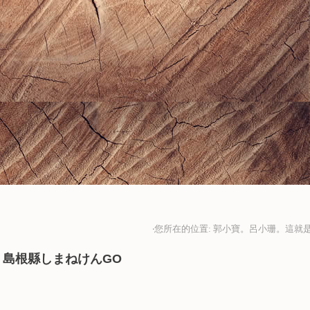
‧您所在的位置: 郭小寶。呂小珊。這就是
。島根縣しまねけんGO