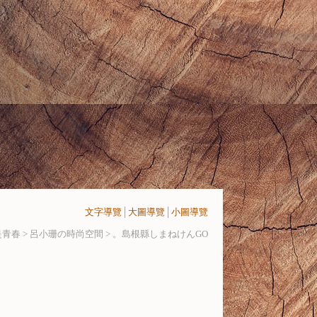
文字導覽
│
大圖導覽
│
小圖導覽
青春 > 呂小珊の時尚空間 >
。島根縣しまねけんGO