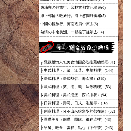
柬埔寨の輕旅行。叢林古都文化漫遊(0)
海上郵輪の輕旅行。海上悠閒好養豬(5)
中國の輕旅行。河南逐鹿中原去(6)
熱情の中南美洲。一起拉丁搖滾去(34)
╔ 隱藏版懶人包美食地圖必吃推薦總整理(31)
╠ 中式料理（川菜、江菜、中華料理）(144)
╠ 臺式料理（臺式熱炒、海產攤）(219)
╠ 歐式料理（英、德、義、法等料理）(53)
╠ 美式料理（美式漢堡、西式排餐）(54)
╠ 日韓料理（壽司、日式、泡菜等）(165)
╠ 創意料理（分不出來啥類型的都在這）(62)
╠ 團購美食（網購、團購、都在這裡）(43)
╠ 早餐、輕食、蛋糕、點心（下午茶）(243)