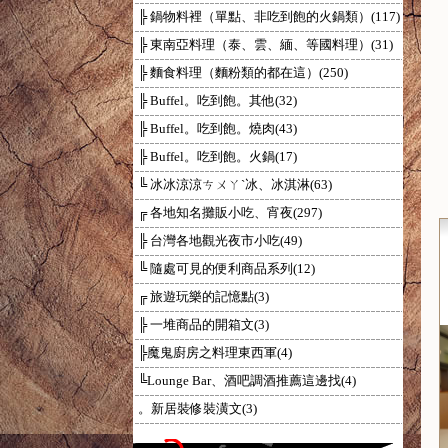
╠ 鍋物料裡（單點、非吃到飽的火鍋類）(117)
╠ 東南亞料理（泰、雲、緬、等國料理）(31)
╠ 麵食料理（麵粉類的都在這）(250)
╠ Buffel。吃到飽。其他(32)
╠ Buffel。吃到飽。燒肉(43)
╠ Buffel。吃到飽。火鍋(17)
╚ 冰冰涼涼ㄘㄨㄚˋ冰、冰淇淋(63)
╔ 各地知名攤販小吃、宵夜(297)
╠ 台灣各地觀光夜市小吃(49)
╚ 隨處可見的便利商品系列(12)
╔ 旅遊玩樂的記憶點(3)
╠ 一堆商品的開箱文(3)
╠魔鬼廚房之料理東西軍(4)
╚Lounge Bar、酒吧調酒推薦這邊找(4)
。新居裝修裝潢文(3)