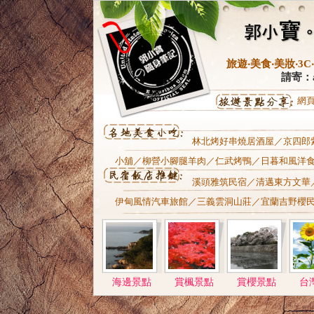
旅遊‧美食‧美妝‧
請寄：al
網
林北烤好串燒居酒屋
／
京四郎
小舖
／
柳營小腳腿羊肉
／
仁武烤鴨
／
日暮和風洋
溪頭雅筑民宿
／清邁東方文華
伊甸風情汽車旅館
／
三義雲洞山莊
／
宜蘭吉野櫻
海邊景點
賞楓景點
賞櫻景點
台