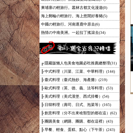
柬埔寨の輕旅行。叢林古都文化漫遊(0)
海上郵輪の輕旅行。海上悠閒好養豬(5)
中國の輕旅行。河南逐鹿中原去(6)
熱情の中南美洲。一起拉丁搖滾去(34)
╔ 隱藏版懶人包美食地圖必吃推薦總整理(31)
╠ 中式料理（川菜、江菜、中華料理）(144)
╠ 臺式料理（臺式熱炒、海產攤）(219)
╠ 歐式料理（英、德、義、法等料理）(53)
╠ 美式料理（美式漢堡、西式排餐）(54)
╠ 日韓料理（壽司、日式、泡菜等）(165)
╠ 創意料理（分不出來啥類型的都在這）(62)
╠ 團購美食（網購、團購、都在這裡）(43)
╠ 早餐、輕食、蛋糕、點心（下午茶）(243)