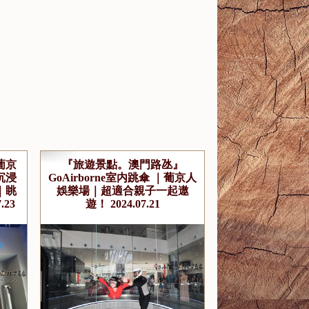
葡京
『旅遊景點。澳門路氹』
沉浸
GoAirborne室内跳傘 ｜葡京人
｜眺
娛樂場｜超適合親子一起遨
.23
遊！ 2024.07.21