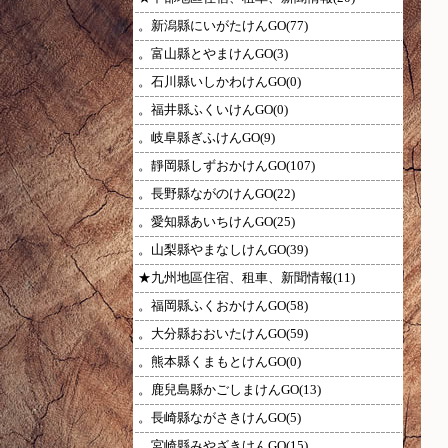
。新潟縣にいがたけんGO(77)
。富山縣とやまけんGO(3)
。石川縣いしかわけんGO(0)
。福井縣ふくいけんGO(0)
。岐阜縣ぎふけんGO(9)
。靜岡縣しずおかけんGO(107)
。長野縣ながのけんGO(22)
。愛知縣あいちけんGO(25)
。山梨縣やまなしけんGO(39)
★九州地區住宿、租車、新聞情報(11)
。福岡縣ふくおかけんGO(58)
。大分縣おおいたけんGO(59)
。熊本縣くまもとけんGO(0)
。鹿兒島縣かごしまけんGO(13)
。長崎縣ながさきけんGO(5)
。宮崎縣みやざきけんGO(15)