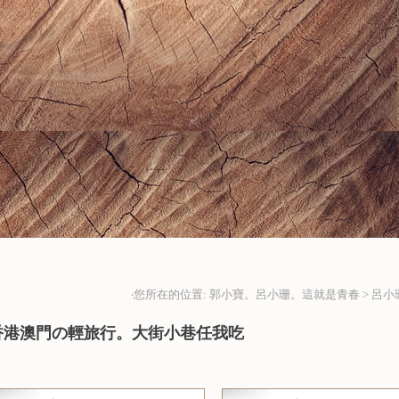
‧您所在的位置: 郭小寶。呂小珊。這就是青春 > 呂小
香港澳門の輕旅行。大街小巷任我吃