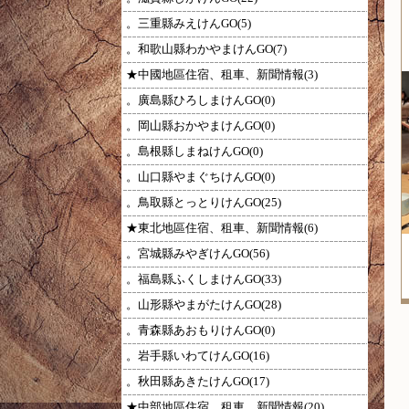
。三重縣みえけんGO(5)
。和歌山縣わかやまけんGO(7)
★中國地區住宿、租車、新聞情報(3)
。廣島縣ひろしまけんGO(0)
。岡山縣おかやまけんGO(0)
。島根縣しまねけんGO(0)
。山口縣やまぐちけんGO(0)
。鳥取縣とっとりけんGO(25)
★東北地區住宿、租車、新聞情報(6)
。宮城縣みやぎけんGO(56)
。福島縣ふくしまけんGO(33)
。山形縣やまがたけんGO(28)
。青森縣あおもりけんGO(0)
。岩手縣いわてけんGO(16)
。秋田縣あきたけんGO(17)
★中部地區住宿、租車、新聞情報(20)