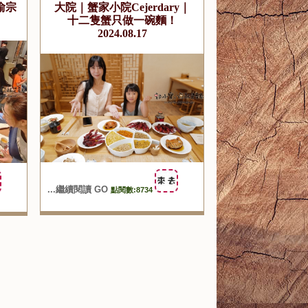
渝宗
大院｜蟹家小院Cejerdary｜
十二隻蟹只做一碗麵！
2024.08.17
...繼續閱讀 GO
點閱數:8734