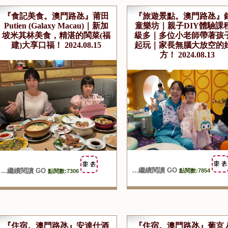
『食記美食。澳門路氹』莆田
『旅遊景點。澳門路氹』
Putien (Galaxy Macau)｜新加
童樂坊｜親子DIY體驗課
坡米其林美食，精湛的閩菜(福
級多｜多位小老師帶著孩
建)大享口福！ 2024.08.15
起玩｜家長無腦大放空的
方！ 2024.08.13
...繼續閱讀 GO
...繼續閱讀 GO
點閱數:7854
點閱數:7306
『住宿。澳門路氹』安達仕酒
『住宿。澳門路氹』葡京