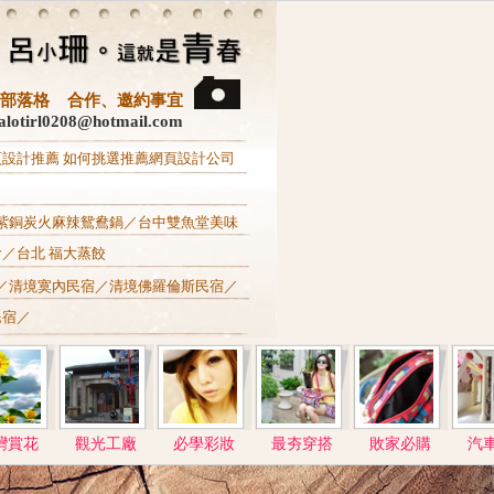
3C‧部落格 合作、邀約事宜
otirl0208@hotmail.com
頁設計推薦
如何挑選推薦網頁設計公司
紫銅炭火麻辣鴛鴦鍋
／
台中雙魚堂美味
食
／
台北 福大蒸餃
／
清境寞內民宿
／
清境佛羅倫斯民宿
／
民宿
／
灣賞花
觀光工廠
必學彩妝
最夯穿搭
敗家必購
汽