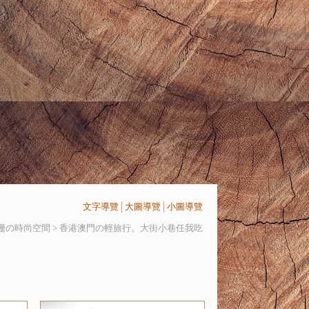
文字導覽
│
大圖導覽
│
小圖導覽
珊の時尚空間 >
香港澳門の輕旅行。大街小巷任我吃