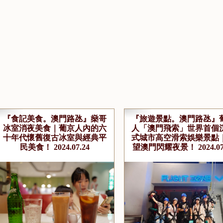
『食記美食。澳門路氹』燊哥
『旅遊景點。澳門路氹』
冰室消夜美食｜葡京人內的六
人「澳門飛索」世界首個
十年代懷舊復古冰室與經典平
式城市高空滑索娛樂景點
民美食！ 2024.07.24
望澳門閃耀夜景！ 2024.07