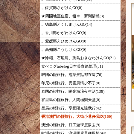
。佐賀縣さがけんGO(0)
★四國地區住宿、租車、新聞情報(3)
。德島縣とくしまけんGO(14)
。香川縣かがわけんGO(0)
。愛媛縣えひめけんGO(0)
。高知縣こうちけんGO(0)
★沖繩、石垣島、跳島おきなわけんGO(21)
食べログtabelog日本美食總整理(51)
韓國の輕旅行。泡菜景點都在這(76)
印尼の輕旅行。異國風情少不了(0)
泰國の輕旅行。陽光海浪夜生活(138)
峇里島の輕旅行。人間極樂天堂(0)
星馬の輕旅行。享受陽光隨我行(42)
香港澳門の輕旅行。大街小巷任我吃(160)
澳洲の輕旅行。打工遊學度假去(9)
歐洲の輕旅行。浪漫國度萬種風情(94)