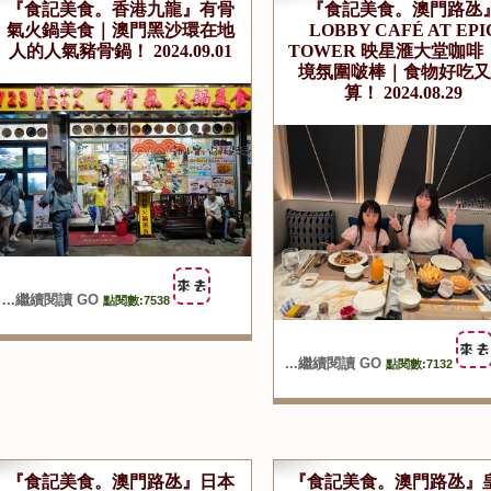
『食記美食。香港九龍』有骨
『食記美食。澳門路氹
氣火鍋美食｜澳門黑沙環在地
LOBBY CAFÉ AT EPI
人的人氣豬骨鍋！ 2024.09.01
TOWER 映星滙大堂咖啡
境氛圍啵棒｜食物好吃又
算！ 2024.08.29
...繼續閱讀 GO
點閱數:7538
...繼續閱讀 GO
點閱數:7132
『食記美食。澳門路氹』日本
『食記美食。澳門路氹』