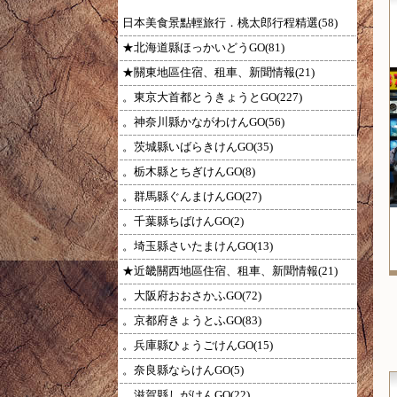
日本美食景點輕旅行．桃太郎行程精選(58)
★北海道縣ほっかいどうGO(81)
★關東地區住宿、租車、新聞情報(21)
。東京大首都とうきょうとGO(227)
。神奈川縣かながわけんGO(56)
。茨城縣いばらきけんGO(35)
。栃木縣とちぎけんGO(8)
。群馬縣ぐんまけんGO(27)
。千葉縣ちばけんGO(2)
。埼玉縣さいたまけんGO(13)
★近畿關西地區住宿、租車、新聞情報(21)
。大阪府おおさかふGO(72)
。京都府きょうとふGO(83)
。兵庫縣ひょうごけんGO(15)
。奈良縣ならけんGO(5)
。滋賀縣しがけんGO(22)