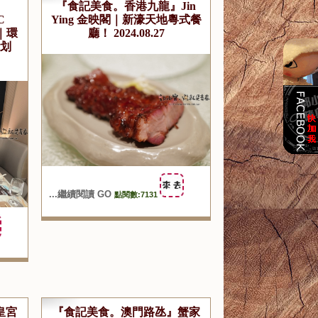
』
『食記美食。香港九龍』Jin
C
Ying 金映閣｜新濠天地粵式餐
｜環
廳！ 2024.08.27
划
...繼續閱讀 GO
點閱數:7131
皇宮
『食記美食。澳門路氹』蟹家