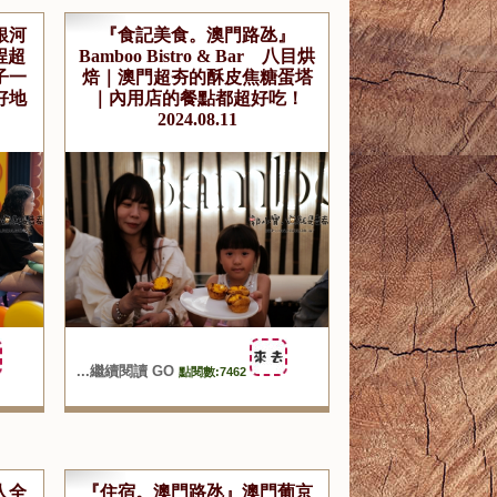
銀河
『食記美食。澳門路氹』
程超
Bamboo Bistro & Bar 八目烘
子一
焙｜澳門超夯的酥皮焦糖蛋塔
好地
｜內用店的餐點都超好吃！
2024.08.11
...繼續閱讀 GO
點閱數:7462
人全
『住宿。澳門路氹』澳門葡京