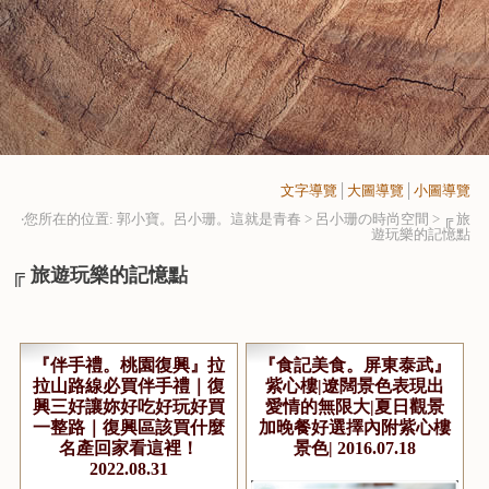
文字導覽
│
大圖導覽
│
小圖導覽
‧您所在的位置: 郭小寶。呂小珊。這就是青春 > 呂小珊の時尚空間 >
╔ 旅
遊玩樂的記憶點
╔ 旅遊玩樂的記憶點
『伴手禮。桃園復興』拉
『食記美食。屏東泰武』
拉山路線必買伴手禮｜復
紫心樓|遼闊景色表現出
興三好讓妳好吃好玩好買
愛情的無限大|夏日觀景
一整路｜復興區該買什麼
加晚餐好選擇內附紫心樓
名產回家看這裡！
景色| 2016.07.18
2022.08.31