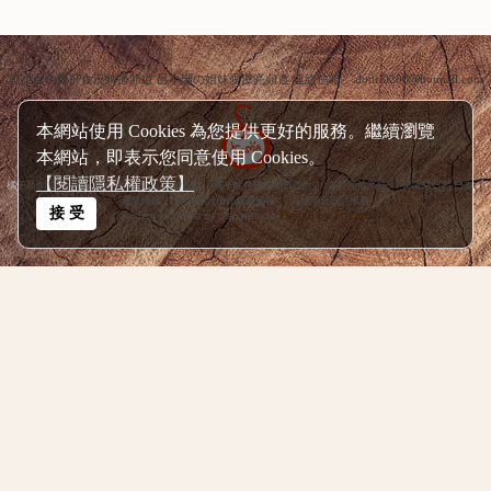
郭小寶の爆肝食況轉播頻道 呂小珊の姐妹愛漂亮頻道 連絡信箱：alotirl0208@hotmail.com
本網站使用 Cookies 為您提供更好的服務。繼續瀏覽
本網站，即表示您同意使用 Cookies。
│
│
│
│
橘子新創 Orange Studio 程式設計‧系統開發
橘子軟件優質網頁設計
客戶商情系統
部落格行銷‧日本
│
│
產業情報
網頁設計優化產業情報
高雄網頁設計推薦
【閱讀隱私權政策】
Design by Foxpro
System and Host by orangestudio
接 受