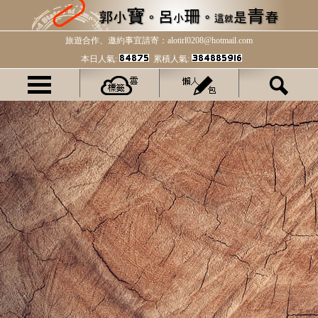
旅遊合作、邀約事宜請寄：alotirl0208@hotmail.com
本日人氣:
累積人氣: