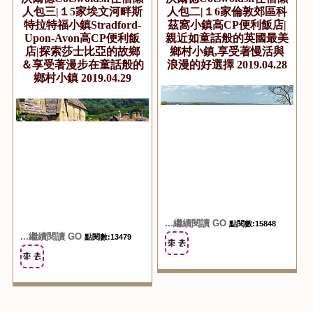
人包三|１5家埃文河畔斯
人包二|１6家倫敦郊區科
特拉特福小鎮Stradford-
茲窩小鎮高CP便利飯店|
Upon-Avon高CP便利飯
親近如童話般的英國最美
店|探索莎士比亞的故鄉
鄉村小鎮,享受著慢活與
＆享受著漫步在童話般的
浪漫的好選擇 2019.04.28
鄉村小鎮 2019.04.29
...繼續閱讀 GO
點閱數:15848
...繼續閱讀 GO
點閱數:13479