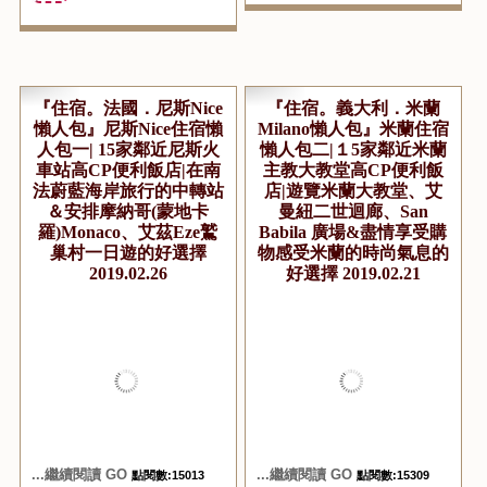
『住宿。法國．尼斯Nice
『住宿。義大利．米蘭
懶人包』尼斯Nice住宿懶
Milano懶人包』米蘭住宿
人包一| 15家鄰近尼斯火
懶人包二|１5家鄰近米蘭
車站高CP便利飯店|在南
主教大教堂高CP便利飯
法蔚藍海岸旅行的中轉站
店|遊覽米蘭大教堂、艾
＆安排摩納哥(蒙地卡
曼紐二世迴廊、San
羅)Monaco、艾茲Eze鷲
Babila 廣場&盡情享受購
巢村一日遊的好選擇
物感受米蘭的時尚氣息的
2019.02.26
好選擇 2019.02.21
...繼續閱讀 GO
...繼續閱讀 GO
點閱數:15013
點閱數:15309