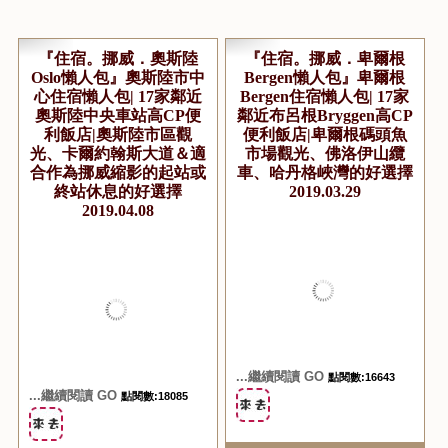
『住宿。挪威．奧斯陸
『住宿。挪威．卑爾根
Oslo懶人包』奧斯陸市中
Bergen懶人包』卑爾根
心住宿懶人包| 17家鄰近
Bergen住宿懶人包| 17家
奧斯陸中央車站高CP便
鄰近布呂根Bryggen高CP
利飯店|奧斯陸市區觀
便利飯店|卑爾根碼頭魚
光、卡爾約翰斯大道＆適
市場觀光、佛洛伊山纜
合作為挪威縮影的起站或
車、哈丹格峽灣的好選擇
終站休息的好選擇
2019.03.29
2019.04.08
...繼續閱讀 GO
點閱數:16643
...繼續閱讀 GO
點閱數:18085