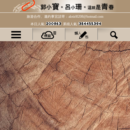
旅遊合作、邀約事宜請寄：alotirl0208@hotmail.com
本日人氣:
累積人氣: