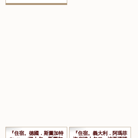
『住宿。德國．斯圖加特
『住宿。義大利．阿瑪菲