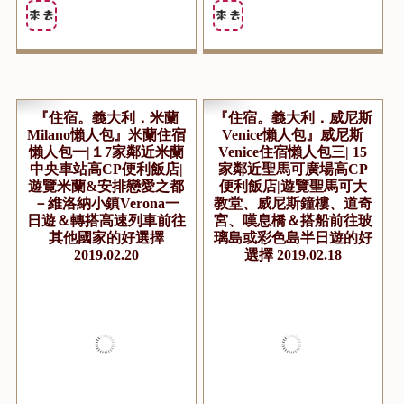
『住宿。義大利．米蘭
『住宿。義大利．威尼斯
Milano懶人包』米蘭住宿
Venice懶人包』威尼斯
懶人包一|１7家鄰近米蘭
Venice住宿懶人包三| 15
中央車站高CP便利飯店|
家鄰近聖馬可廣場高CP
遊覽米蘭&安排戀愛之都
便利飯店|遊覽聖馬可大
－維洛納小鎮Verona一
教堂、威尼斯鐘樓、道奇
日遊＆轉搭高速列車前往
宮、嘆息橋＆搭船前往玻
其他國家的好選擇
璃島或彩色島半日遊的好
2019.02.20
選擇 2019.02.18