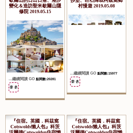
歇爾山的日出日落、潮汐
莎堡、巨石陣或柯茲窩鄉
變化＆造訪聖米歇爾山隱
村慢遊 2019.05.08
修院 2019.05.15
...繼續閱讀 GO
點閱數:15977
...繼續閱讀 GO
點閱數:20281
『住宿。英國．科茲窩
『住宿。英國．科茲窩
Cotswolds懶人包』科茨
Cotswolds懶人包』科茨
沃爾德Cotswoldsn住宿懶
沃爾德Cotswoldsn住宿懶