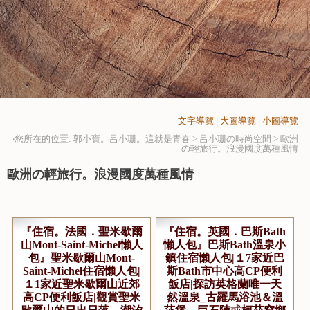
文字導覽
│
大圖導覽
│
小圖導覽
‧您所在的位置: 郭小寶。呂小珊。這就是青春 > 呂小珊の時尚空間 >
歐洲
の輕旅行。浪漫國度萬種風情
歐洲の輕旅行。浪漫國度萬種風情
『住宿。法國．聖米歇爾
『住宿。英國．巴斯Bath
山Mont-Saint-Michel懶人
懶人包』巴斯Bath溫泉小
包』聖米歇爾山Mont-
鎮住宿懶人包|１7家近巴
Saint-Michel住宿懶人包|
斯Bath市中心高CP便利
１1家近聖米歇爾山近郊
飯店|探訪英格蘭唯一天
高CP便利飯店|觀賞聖米
然溫泉_古羅馬浴池＆溫