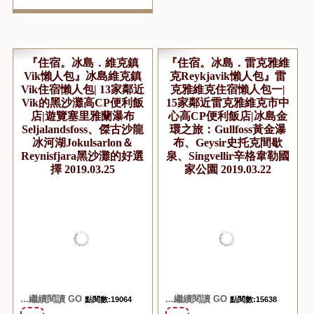
『住宿。冰島．維克鎮
『住宿。冰島．雷克雅維
Vik懶人包』冰島維克鎮
克Reykjavik懶人包』雷
Vik住宿懶人包| 13家鄰近
克雅維克住宿懶人包一|
Vik的黑沙灘高CP便利飯
15家鄰近雷克雅維克市中
店|遊覽塞里雅蘭瀑布
心高CP便利飯店|冰島金
Seljalandsfoss、傑古沙龍
環之旅：Gullfoss黃金瀑
冰河湖Jokulsarlon＆
布、Geysir史托克間歇
Reynisfjara黑沙灘的好選
泉、Singvellir辛格韋勒國
擇 2019.03.25
家公園 2019.03.22
...繼續閱讀 GO
...繼續閱讀 GO
點閱數:19064
點閱數:15638