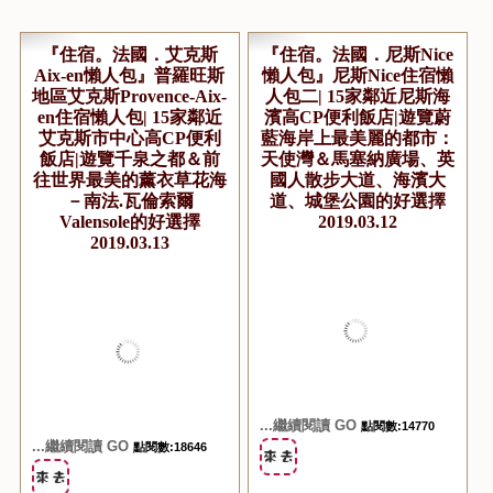
『住宿。法國．艾克斯
『住宿。法國．尼斯Nice
Aix-en懶人包』普羅旺斯
懶人包』尼斯Nice住宿懶
地區艾克斯Provence-Aix-
人包二| 15家鄰近尼斯海
en住宿懶人包| 15家鄰近
濱高CP便利飯店|遊覽蔚
艾克斯市中心高CP便利
藍海岸上最美麗的都市：
飯店|遊覽千泉之都＆前
天使灣＆馬塞納廣場、英
往世界最美的薰衣草花海
國人散步大道、海濱大
－南法.瓦倫索爾
道、城堡公園的好選擇
Valensole的好選擇
2019.03.12
2019.03.13
...繼續閱讀 GO
點閱數:14770
...繼續閱讀 GO
點閱數:18646