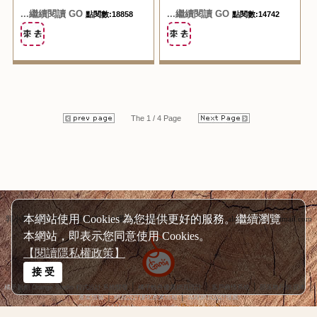
...繼續閱讀 GO
...繼續閱讀 GO
點閱數:18858
點閱數:14742
The 1 / 4 Page
本網站使用 Cookies 為您提供更好的服務。繼續瀏覽
郭小寶の爆肝食況轉播頻道 呂小珊の姐妹愛漂亮頻道 連絡信箱：alotirl0208@hotmail.com
本網站，即表示您同意使用 Cookies。
【閱讀隱私權政策】
接 受
│
│
│
│
橘子新創 Orange Studio 程式設計‧系統開發
橘子軟件優質網頁設計
客戶商情系統
部落格行銷‧日本
│
│
產業情報
網頁設計優化產業情報
高雄網頁設計推薦
Design by Foxpro
System and Host by orangestudio