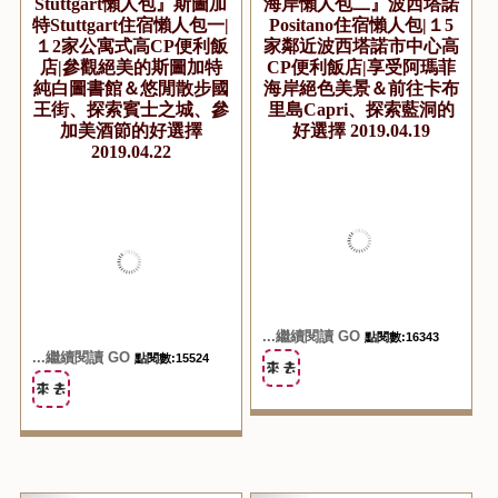
Stuttgart懶人包』斯圖加
海岸懶人包二』波西塔諾
特Stuttgart住宿懶人包一|
Positano住宿懶人包|１5
１2家公寓式高CP便利飯
家鄰近波西塔諾市中心高
店|參觀絕美的斯圖加特
CP便利飯店|享受阿瑪菲
純白圖書館＆悠閒散步國
海岸絕色美景＆前往卡布
王街、探索賓士之城、參
里島Capri、探索藍洞的
加美酒節的好選擇
好選擇 2019.04.19
2019.04.22
...繼續閱讀 GO
點閱數:16343
...繼續閱讀 GO
點閱數:15524