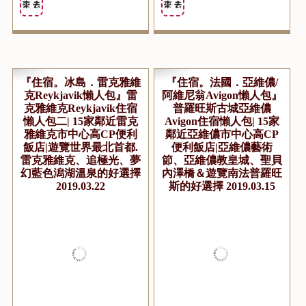
『住宿。冰島．雷克雅維
『住宿。法國．亞維儂/
克Reykjavik懶人包』雷
阿維尼翁Avigon懶人包』
克雅維克Reykjavik住宿
普羅旺斯古城亞維儂
懶人包二| 15家鄰近雷克
Avigon住宿懶人包| 15家
雅維克市中心高CP便利
鄰近亞維儂市中心高CP
飯店|遊覽世界最北首都.
便利飯店|亞維儂藝術
雷克雅維克、追極光、夢
節、亞維儂教皇城、聖貝
幻藍色潟湖溫泉的好選擇
內澤橋＆遊覽南法普羅旺
2019.03.22
斯的好選擇 2019.03.15