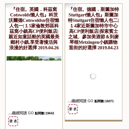
『住宿。英國．科茲窩
『住宿。德國．斯圖加特
Cotswolds懶人包』科茨
Stuttgart懶人包』斯圖加
沃爾德Cotswoldsn住宿懶
特Stuttgart住宿懶人包二|
人包一|１5家倫敦郊區科
１4家近斯圖加特市中心
茲窩小鎮高CP便利飯店|
高CP便利飯店|探索賓士
親近如童話般的英國最美
之城、參加美酒節＆到麥
鄉村小鎮,享受著慢活與
琴根Metzingen小鎮購物
浪漫的好選擇 2019.04.26
逛街的好選擇 2019.04.23
...繼續閱讀 GO
點閱數:16071
...繼續閱讀 GO
點閱數:19642