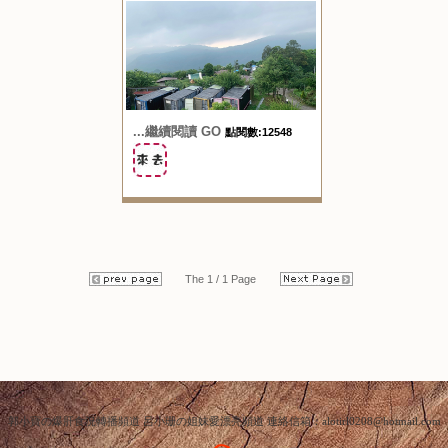
...繼續閱讀 GO
點閱數:12548
The 1 / 1 Page
郭小寶の爆肝食況轉播頻道 呂小珊の姐妹愛漂亮頻道 連絡信箱：alotirl0208@hotmail.com