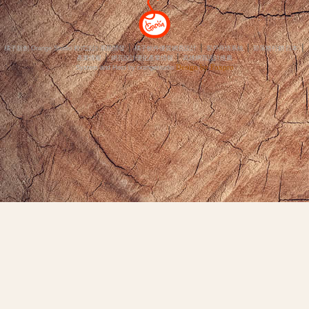
│
│
│
│
橘子新創 Orange Studio 程式設計‧系統開發
橘子軟件優質網頁設計
客戶商情系統
部落格行銷‧日本
│
│
產業情報
網頁設計優化產業情報
高雄網頁設計推薦
Design by Foxpro
System and Host by orangestudio