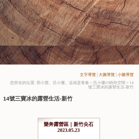
文字導覽
│
大圖導覽
│
小圖導覽
‧您所在的位置: 郭小寶。呂小珊。這就是青春 > 呂小珊の時尚空間 >
14
號三寶冰的露營生活-新竹
14號三寶冰的露營生活-新竹
樂奔露營區｜新竹尖石
2023.05.23