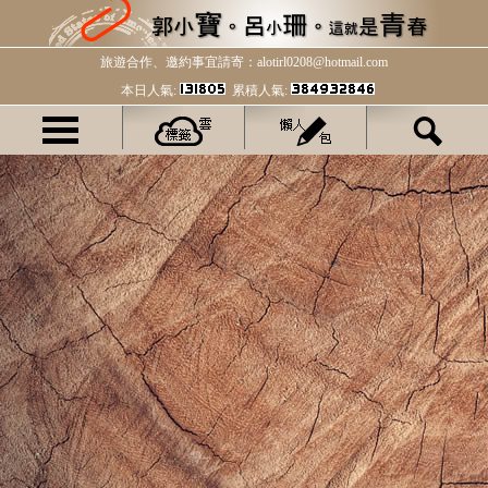
旅遊合作、邀約事宜請寄：alotirl0208@hotmail.com
本日人氣:
累積人氣: