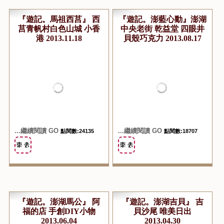
『遊記。馬祖西莒』 西
『遊記。澎藍心動』澎湖
莒青帆村白色山城 小香
中央老街 乾益堂 四眼井
港 2013.11.18
貝殼巧克力 2013.08.17
...繼續閱讀 GO
...繼續閱讀 GO
點閱數:24135
點閱數:18707
『遊記。澎湖馬公』 阿
『遊記。澎湖吉貝』 吉
福的店 手創DIY小物
貝沙尾 唯美日出
2013.06.04
2013.04.30