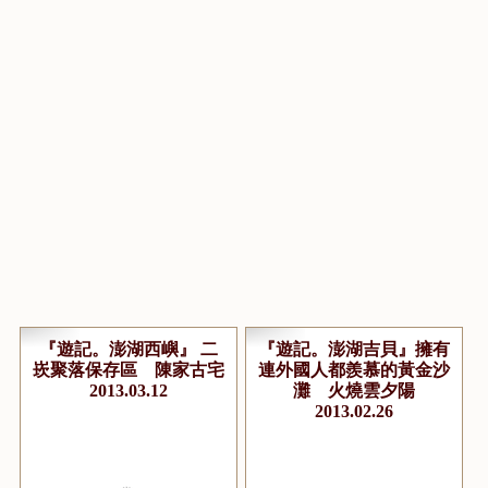
『遊記。澎湖西嶼』 二
『遊記。澎湖吉貝』擁有
崁聚落保存區 陳家古宅
連外國人都羨慕的黃金沙
2013.03.12
灘 火燒雲夕陽
2013.02.26