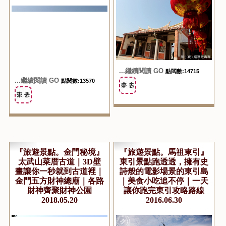
...繼續閱讀 GO
點閱數:14715
...繼續閱讀 GO
點閱數:13570
『旅遊景點。金門秘境』
『旅遊景點。馬祖東引』
太武山菜厝古道｜3D壁
東引景點跑透透，擁有史
畫讓你一秒就到古道裡｜
詩般的電影場景的東引島
金門五方財神總廟｜各路
｜美食小吃追不停｜一天
財神齊聚財神公園
讓你跑完東引攻略路線
2018.05.20
2016.06.30