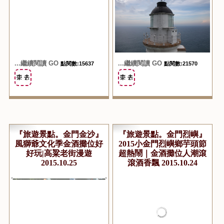
...繼續閱讀 GO
...繼續閱讀 GO
點閱數:15637
點閱數:21570
『旅遊景點。金門金沙』
『旅遊景點。金門烈嶼』
風獅爺文化季金酒攤位好
2015小金門烈嶼鄉芋頭節
好玩|高粱老街漫遊
超熱鬧｜金酒攤位人潮滾
2015.10.25
滾酒香飄 2015.10.24