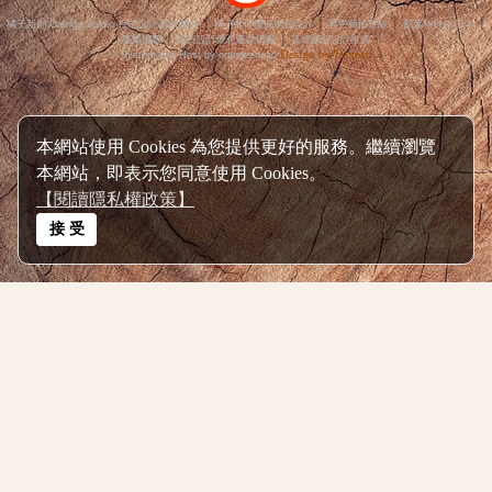
│
│
│
│
橘子新創 Orange Studio 程式設計‧系統開發
橘子軟件優質網頁設計
客戶商情系統
部落格行銷‧日本
│
│
產業情報
網頁設計優化產業情報
高雄網頁設計推薦
Design by Foxpro
System and Host by orangestudio
本網站使用 Cookies 為您提供更好的服務。繼續瀏覽
本網站，即表示您同意使用 Cookies。
【閱讀隱私權政策】
接 受