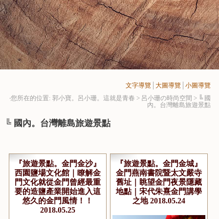
文字導覽
│
大圖導覽
│
小圖導覽
‧您所在的位置: 郭小寶。呂小珊。這就是青春 > 呂小珊の時尚空間 >
╚ 國
內。台灣離島旅遊景點
╚ 國內。台灣離島旅遊景點
『旅遊景點。金門金沙』
『旅遊景點。金門金城』
西園鹽場文化館｜瞭解金
金門燕南書院暨太文嚴寺
門文化就從金門曾經最重
舊址｜眺望金門夜景隱藏
要的造鹽產業開始進入這
地點｜宋代朱熹金門講學
悠久的金門風情！！
之地 2018.05.24
2018.05.25