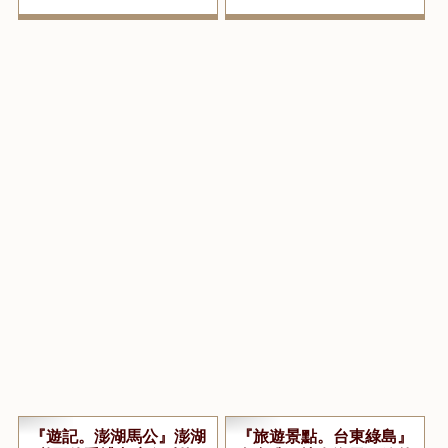
『遊記。澎湖馬公』澎湖
『旅遊景點。台東綠島』