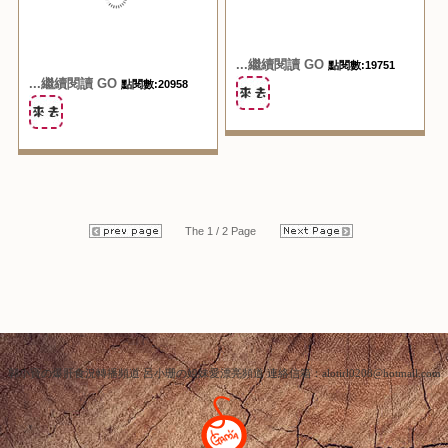
...繼續閱讀 GO
點閱數:19751
...繼續閱讀 GO
點閱數:20958
The 1 / 2 Page
郭小寶の爆肝食況轉播頻道 呂小珊の姐妹愛漂亮頻道 連絡信箱：alotirl0208@hotmail.com