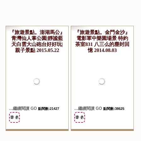
『旅遊景點。澎湖馬公』
『旅遊景點。金門金沙』
青灣仙人掌公園|靜謐藍
電影軍中樂園場景 特約
天白雲大山砲台好好玩|
茶室831 八三么的塵封回
親子景點 2015.05.22
憶 2014.08.03
...繼續閱讀 GO
點閱數:21427
...繼續閱讀 GO
點閱數:38625