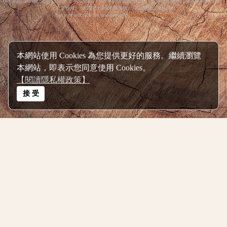
│
│
│
│
橘子新創 Orange Studio 程式設計‧系統開發
橘子軟件優質網頁設計
客戶商情系統
部落格行銷‧日本
│
│
產業情報
網頁設計優化產業情報
高雄網頁設計推薦
Design by Foxpro
System and Host by orangestudio
本網站使用 Cookies 為您提供更好的服務。繼續瀏覽
本網站，即表示您同意使用 Cookies。
【閱讀隱私權政策】
接 受