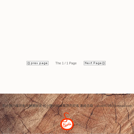
The 1 / 1 Page
郭小寶の爆肝食況轉播頻道 呂小珊の姐妹愛漂亮頻道 連絡信箱：alotirl0208@hotmail.com