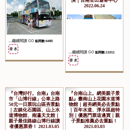
演｜台南官田遊客中心
2022.06.24
...繼續閱讀 GO
點閱數:6485
...繼續閱讀 GO
點閱數:11011
『台灣好行。台南』台南
『台南山上。網美親子景
市「山博行線」公車上路
點』臺南山上花園水道博
50元一日票玩山區夯景點
物館｜超夯網美必去景點
｜左鎮化石園區、山上水
｜百年水道、淨水區超特
道博物館、南瀛天文館｜
別｜優惠門票這邊買｜親
親子最佳路線山博行線讀
子景點推薦必去重點！
者優惠票劵！ 2021.03.05
2021.03.03