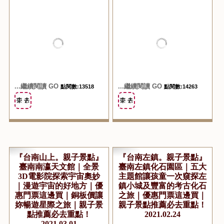
...繼續閱讀 GO
...繼續閱讀 GO
點閱數:13518
點閱數:14263
『台南山上。親子景點』
『台南左鎮。親子景點』
臺南南瀛天文館｜全景
臺南左鎮化石園區｜五大
3D電影院探索宇宙奧妙
主題館讓孩童一次窺探左
｜漫遊宇宙的好地方｜優
鎮小城及豐富的考古化石
惠門票這邊買｜銅板價讓
之旅｜優惠門票這邊買｜
妳暢遊星際之旅｜親子景
親子景點推薦必去重點！
點推薦必去重點！
2021.02.24
2021.03.01