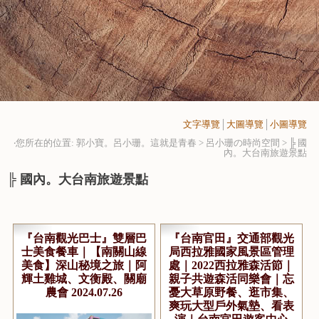
文字導覽
│
大圖導覽
│
小圖導覽
‧您所在的位置: 郭小寶。呂小珊。這就是青春 > 呂小珊の時尚空間 >
╠ 國
內。大台南旅遊景點
╠ 國內。大台南旅遊景點
『台南觀光巴士』雙層巴
『台南官田』交通部觀光
⼠美⻝餐⾞｜【南關⼭線
局西拉雅國家風景區管理
美⻝】深⼭秘境之旅｜阿
處｜2022西拉雅森活節｜
輝土雞城、文衡殿、關廟
親子共遊森活同樂會｜忘
農會 2024.07.26
憂大草原野餐、逛市集、
爽玩大型戶外氣墊、看表