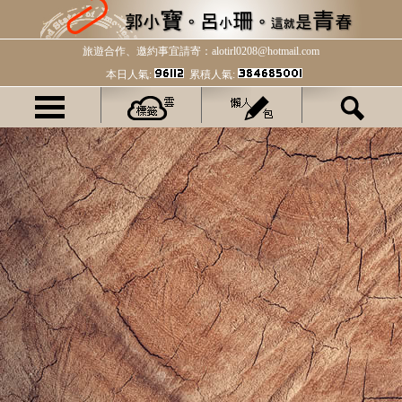
旅遊合作、邀約事宜請寄：alotirl0208@hotmail.com
本日人氣:
累積人氣: