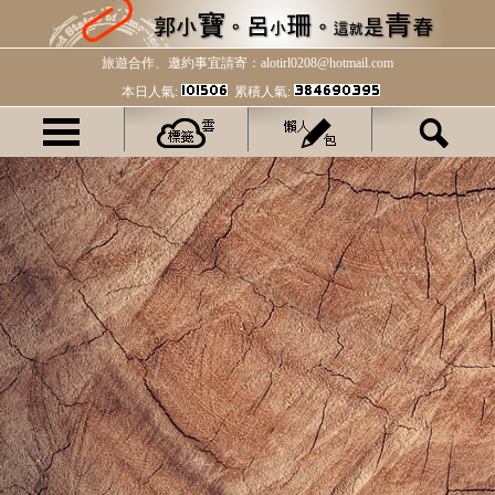
旅遊合作、邀約事宜請寄：alotirl0208@hotmail.com
本日人氣:
累積人氣: