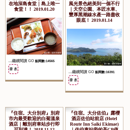
在地深島食堂｜島上唯一
風光景色絕美到一個不行
食堂！！ 2019.01.20
｜天空公園、本匠水車、
豐厚黑潮線水產一路盡收
眼底！ 2019.01.14
...繼續閱讀 GO
點閱數:14565
...繼續閱讀 GO
點閱數:16391
『住宿。大分別府』別府
『住宿。大分佐伯』露櫻
市內最受歡迎的白菊溫泉
酒店佐伯站前店 (Hotel
酒店｜離別府車站步行即
Route Inn Saiki Ekimae)
可到達！ 2018.11.12
｜佐伯車站旁的高CP值