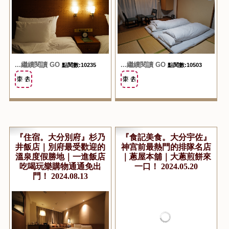
...繼續閱讀 GO
...繼續閱讀 GO
點閱數:10235
點閱數:10503
『住宿。大分別府』杉乃
『食記美食。大分宇佐』
井飯店｜別府最受歡迎的
神宫前最熱門的排隊名店
溫泉度假勝地｜一進飯店
｜蔥屋本舖｜大蔥煎餅來
吃喝玩樂購物通通免出
一口！ 2024.05.20
門！ 2024.08.13