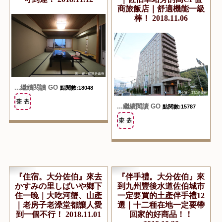
商旅飯店｜舒適機能一級
棒！ 2018.11.06
...繼續閱讀 GO
點閱數:18048
...繼續閱讀 GO
點閱數:15787
『住宿。大分佐伯』來去
『伴手禮。大分佐伯』來
かすみの里しばいや鄉下
到九州豐後水道佐伯城市
住一晚｜大吃河蟹、山產
一定要買的土產伴手禮12
｜老房子老澡堂都讓人愛
選｜十二種在地一定要帶
到一個不行！ 2018.11.01
回家的好商品！！