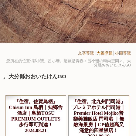
文字導覽
│
大圖導覽
│
小圖導覽
‧您所在的位置: 郭小寶。呂小珊。這就是青春 > 呂小珊の時尚空間 >
。大
分縣おおいたけんGO
。大分縣おおいたけんGO
『住宿。佐賀鳥栖』
『住宿。北九州門司港』
Chisun Inn 鳥栖｜知鄉舍
プレミアホテル門司港｜
酒店｜鳥栖TOSU
Premier Hotel Mojiko普
PREMIUM OUTLETS
樂美雅飯店 門司港 ｜無
步行即可到達！
敵海景房｜CP值超高又
2024.08.21
滿意的四星飯店！