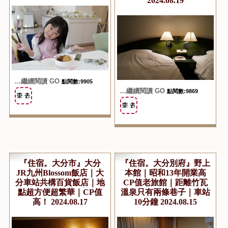
2024.08.19
...繼續閱讀 GO
點閱數:9905
...繼續閱讀 GO
點閱數:9869
『住宿。大分市』大分
『住宿。大分別府』野上
JR九州Blossom飯店｜大
本館｜昭和13年開業高
分車站共構百貨飯店｜地
CP值老旅館｜距離竹瓦
點超方便超繁華｜CP值
溫泉只有兩條巷子｜車站
高！ 2024.08.17
10分鐘 2024.08.15