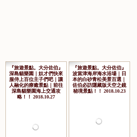
『旅遊景點。大分佐伯』
『旅遊景點。大分佐伯』
深島貓樂園｜奴才們快來
波當津海岸海水浴場｜日
服侍上百位主子們吧｜讓
本的白砂青松美景百選｜
人融化的療癒景點｜前往
佐伯必訪隱藏版天空之鏡
深島貓樂園海上交通攻
秘境景點！！ 2018.10.23
略！！ 2018.10.27
...繼續閱讀 GO
點閱數:16556
...繼續閱讀 GO
點閱數:17727