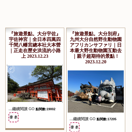
『旅遊景點。大分宇佐』
『旅遊景點。大分別府』
宇佐神宮｜全日本四萬四
九州大分自然野生動物園
千間八幡宮總本社大本營
アフリカンサファリ｜日
｜正走在歷史洪流的小路
本最大野生動物園互動去
上 2023.12.23
｜親子超期待的景點！
2023.12.20
...繼續閱讀 GO
點閱數:19002
...繼續閱讀 GO
點閱數:17205