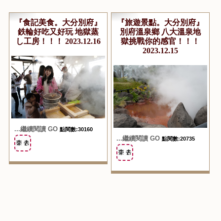
『食記美食。大分別府』
『旅遊景點。大分別府』
鉄輪好吃又好玩 地獄蒸
別府溫泉鄉 八大溫泉地
し工房！！！ 2023.12.16
獄挑戰你的感官！！！
2023.12.15
...繼續閱讀 GO
點閱數:30160
...繼續閱讀 GO
點閱數:20735