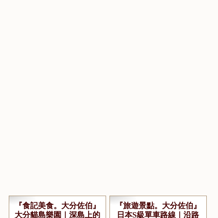
『食記美食。大分佐伯』
『旅遊景點。大分佐伯』
大分貓島樂園｜深島上的
日本S級單車路線｜沿路