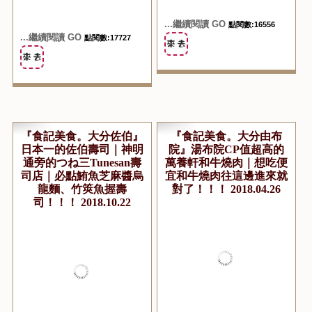
『食記美食。大分佐伯』
『食記美食。大分由布
日本一的佐伯壽司｜神明
院』湯布院CP值超高的
通旁的つね三Tunesan壽
萬養軒和牛燒肉｜想吃便
司店｜必點鮪魚芝麻醬烏
宜和牛燒肉往這邊進來就
龍麵、竹筴魚握壽
對了！！！ 2018.04.26
司！！！ 2018.10.22
...繼續閱讀 GO
點閱數:32044
...繼續閱讀 GO
點閱數:22180
『旅遊景點。大分別府』
『食記美食。大分別府』
百年竹瓦溫泉超有氣氛｜
夢蔵商店｜昭和時代的居
湯浴沙浴一起來｜神隱少
酒屋｜新鮮魚貨新鮮吃的
女湯屋模型範本｜天狗街
美味老店老氣氛！
散策去！！ 2018.01.29
2018.01.26