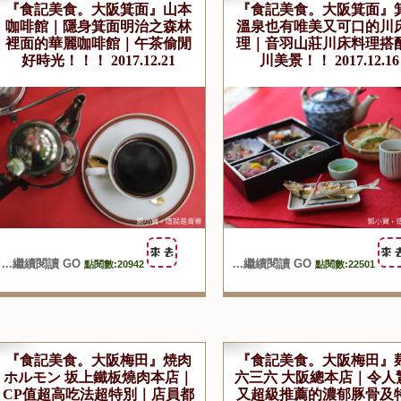
『食記美食。大阪箕面』山本
『食記美食。大阪箕面』
咖啡館｜隱身箕面明治之森林
溫泉也有唯美又可口的川
裡面的華麗咖啡館｜午茶偷閒
理｜音羽山莊川床料理搭
好時光！！！ 2017.12.21
川美景！！ 2017.12.16
...繼續閱讀 GO
...繼續閱讀 GO
點閱數:20942
點閱數:22501
『食記美食。大阪梅田』焼肉
『食記美食。大阪梅田』
ホルモン 坂上鐵板燒肉本店｜
六三六 大阪總本店｜令人
CP值超高吃法超特別｜店員都
又超級推薦的濃郁豚骨及