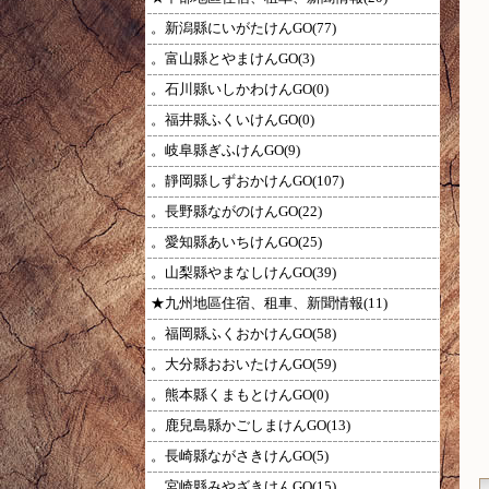
。新潟縣にいがたけんGO(77)
。富山縣とやまけんGO(3)
。石川縣いしかわけんGO(0)
。福井縣ふくいけんGO(0)
。岐阜縣ぎふけんGO(9)
。靜岡縣しずおかけんGO(107)
。長野縣ながのけんGO(22)
。愛知縣あいちけんGO(25)
。山梨縣やまなしけんGO(39)
★九州地區住宿、租車、新聞情報(11)
。福岡縣ふくおかけんGO(58)
。大分縣おおいたけんGO(59)
。熊本縣くまもとけんGO(0)
。鹿兒島縣かごしまけんGO(13)
。長崎縣ながさきけんGO(5)
。宮崎縣みやざきけんGO(15)