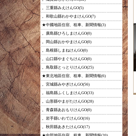
。三重縣みえけんGO(5)
。和歌山縣わかやまけんGO(7)
★中國地區住宿、租車、新聞情報(3)
。廣島縣ひろしまけんGO(0)
。岡山縣おかやまけんGO(0)
。島根縣しまねけんGO(0)
。山口縣やまぐちけんGO(0)
。鳥取縣とっとりけんGO(25)
★東北地區住宿、租車、新聞情報(6)
。宮城縣みやぎけんGO(56)
。福島縣ふくしまけんGO(33)
。山形縣やまがたけんGO(28)
。青森縣あおもりけんGO(0)
。岩手縣いわてけんGO(16)
。秋田縣あきたけんGO(17)
★中部地區住宿、租車、新聞情報(20)