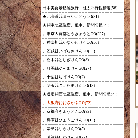
日本美食景點輕旅行．桃太郎行程精選(58)
★北海道縣ほっかいどうGO(81)
★關東地區住宿、租車、新聞情報(21)
。東京大首都とうきょうとGO(227)
。神奈川縣かながわけんGO(56)
。茨城縣いばらきけんGO(35)
。栃木縣とちぎけんGO(8)
。群馬縣ぐんまけんGO(27)
。千葉縣ちばけんGO(2)
。埼玉縣さいたまけんGO(13)
★近畿關西地區住宿、租車、新聞情報(21)
。大阪府おおさかふGO(72)
。京都府きょうとふGO(83)
。兵庫縣ひょうごけんGO(15)
。奈良縣ならけんGO(5)
。滋賀縣しがけんGO(22)