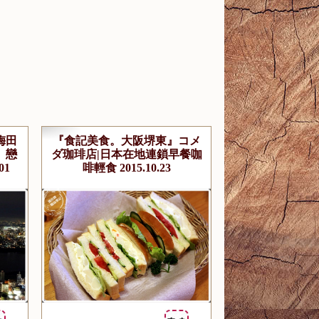
梅田
『食記美食。大阪堺東』コメ
 戀
ダ珈琲店|日本在地連鎖早餐咖
01
啡輕食 2015.10.23