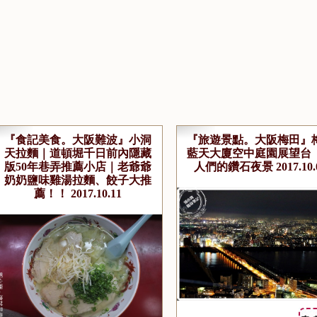
『食記美食。大阪難波』小洞
『旅遊景點。大阪梅田』
天拉麵｜道頓堀千日前內隱藏
藍天大廈空中庭園展望台
版50年巷弄推薦小店｜老爺爺
人們的鑽石夜景 2017.10.
奶奶鹽味雞湯拉麵、餃子大推
薦！！ 2017.10.11