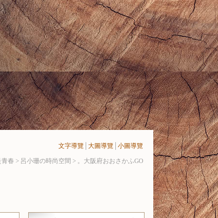
文字導覽
│
大圖導覽
│
小圖導覽
青春 > 呂小珊の時尚空間 >
。大阪府おおさかふGO