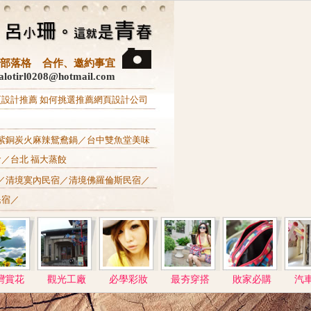
3C‧部落格 合作、邀約事宜
otirl0208@hotmail.com
頁設計推薦
如何挑選推薦網頁設計公司
紫銅炭火麻辣鴛鴦鍋
／
台中雙魚堂美味
食
／
台北 福大蒸餃
／
清境寞內民宿
／
清境佛羅倫斯民宿
／
民宿
／
灣賞花
觀光工廠
必學彩妝
最夯穿搭
敗家必購
汽