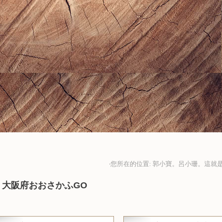
‧您所在的位置: 郭小寶。呂小珊。這就是
。大阪府おおさかふGO