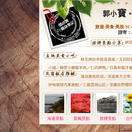
旅遊‧美食‧美妝‧
請寄：al
網
林北烤好串燒居酒屋
／
京四郎
小舖
／
柳營小腳腿羊肉
／
仁武烤鴨
／
日暮和風洋
溪頭雅筑民宿
／清邁東方文華
伊甸風情汽車旅館
／
三義雲洞山莊
／
宜蘭吉野櫻
海邊景點
賞楓景點
賞櫻景點
台