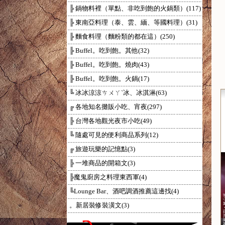
╠ 鍋物料裡（單點、非吃到飽的火鍋類）(117)
╠ 東南亞料理（泰、雲、緬、等國料理）(31)
╠ 麵食料理（麵粉類的都在這）(250)
╠ Buffel。吃到飽。其他(32)
╠ Buffel。吃到飽。燒肉(43)
╠ Buffel。吃到飽。火鍋(17)
╚ 冰冰涼涼ㄘㄨㄚˋ冰、冰淇淋(63)
╔ 各地知名攤販小吃、宵夜(297)
╠ 台灣各地觀光夜市小吃(49)
╚ 隨處可見的便利商品系列(12)
╔ 旅遊玩樂的記憶點(3)
╠ 一堆商品的開箱文(3)
╠魔鬼廚房之料理東西軍(4)
╚Lounge Bar、酒吧調酒推薦這邊找(4)
。新居裝修裝潢文(3)