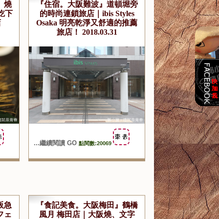
』燒
『住宿。大阪難波』道頓堀旁
吃下
的時尚連鎖旅店｜ibis Styles
店
Osaka 明亮乾淨又舒適的推薦
旅店！ 2018.03.31
...繼續閱讀 GO
點閱數:20069
阪急
『食記美食。大阪梅田』鶴橋
カフェ
風月 梅田店｜大阪燒、文字