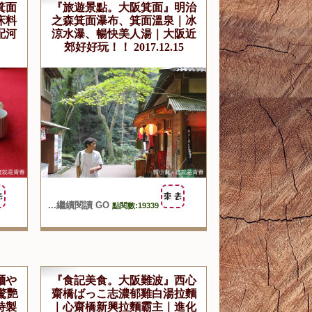
箕面
『旅遊景點。大阪箕面』明治
床料
之森箕面瀑布、箕面溫泉｜冰
配河
涼水瀑、暢快美人湯｜大阪近
郊好好玩！！ 2017.12.15
...繼續閱讀 GO
點閱數:19339
麺や
『食記美食。大阪難波』西心
驚艷
齋橋ばっこ志濃郁雞白湯拉麵
特製
｜心齋橋新興拉麵霸主｜進化