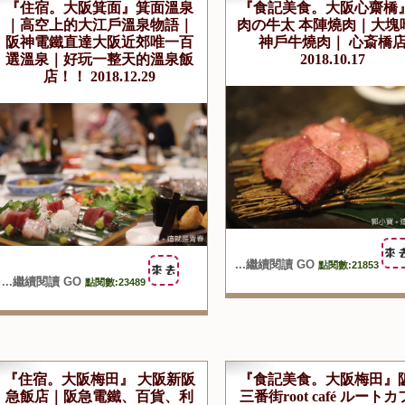
『住宿。大阪箕面』箕面溫泉
『食記美食。大阪心齋橋
｜高空上的大江戶溫泉物語｜
肉の牛太 本陣燒肉｜大塊
阪神電鐵直達大阪近郊唯一百
神戶牛燒肉｜ 心斎橋
選溫泉｜好玩一整天的溫泉飯
2018.10.17
店！！ 2018.12.29
...繼續閱讀 GO
點閱數:21853
...繼續閱讀 GO
點閱數:23489
『住宿。大阪梅田』 大阪新阪
『食記美食。大阪梅田』
急飯店｜阪急電鐵、百貨、利
三番街root café ルート