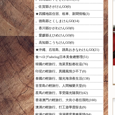
。佐賀縣さがけんGO(0)
★四國地區住宿、租車、新聞情報(3)
。德島縣とくしまけんGO(14)
。香川縣かがわけんGO(0)
。愛媛縣えひめけんGO(0)
。高知縣こうちけんGO(0)
★沖繩、石垣島、跳島おきなわけんGO(21)
食べログtabelog日本美食總整理(51)
韓國の輕旅行。泡菜景點都在這(76)
印尼の輕旅行。異國風情少不了(0)
泰國の輕旅行。陽光海浪夜生活(138)
峇里島の輕旅行。人間極樂天堂(0)
星馬の輕旅行。享受陽光隨我行(42)
香港澳門の輕旅行。大街小巷任我吃(160)
澳洲の輕旅行。打工遊學度假去(9)
歐洲の輕旅行。浪漫國度萬種風情(94)