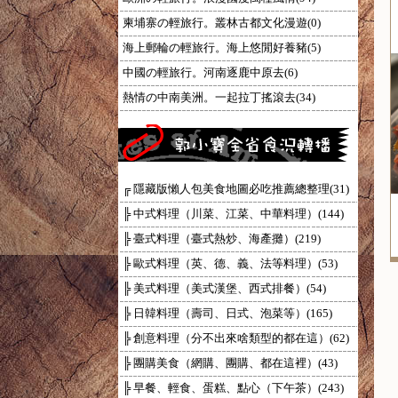
柬埔寨の輕旅行。叢林古都文化漫遊(0)
海上郵輪の輕旅行。海上悠閒好養豬(5)
中國の輕旅行。河南逐鹿中原去(6)
熱情の中南美洲。一起拉丁搖滾去(34)
╔ 隱藏版懶人包美食地圖必吃推薦總整理(31)
╠ 中式料理（川菜、江菜、中華料理）(144)
╠ 臺式料理（臺式熱炒、海產攤）(219)
╠ 歐式料理（英、德、義、法等料理）(53)
╠ 美式料理（美式漢堡、西式排餐）(54)
╠ 日韓料理（壽司、日式、泡菜等）(165)
╠ 創意料理（分不出來啥類型的都在這）(62)
╠ 團購美食（網購、團購、都在這裡）(43)
╠ 早餐、輕食、蛋糕、點心（下午茶）(243)