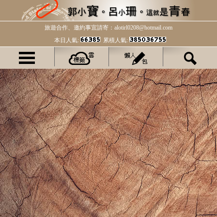
旅遊合作、邀約事宜請寄：alotirl0208@hotmail.com
本日人氣:
累積人氣: