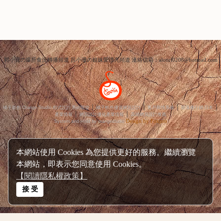
郭小寶の爆肝食況轉播頻道 呂小珊の姐妹愛漂亮頻道 連絡信箱：alotirl0208@hotmail.com
│
│
│
│
橘子新創 Orange Studio 程式設計‧系統開發
橘子軟件優質網頁設計
客戶商情系統
部落格行銷‧日本
│
│
產業情報
網頁設計優化產業情報
高雄網頁設計推薦
Design by Foxpro
System and Host by orangestudio
本網站使用 Cookies 為您提供更好的服務。繼續瀏覽
本網站，即表示您同意使用 Cookies。
【閱讀隱私權政策】
接 受