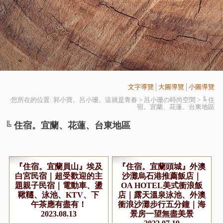
文字導覽
│
大圖導覽
│
小圖導覽
‧您所在的位置: 郭小寶。呂小珊。這就是青春 > 呂小珊の時尚空間 >
╚ 住
宿。宜蘭、花蓮、台東地區
╚ 住宿。宜蘭、花蓮、台東地區
『住宿。宜蘭員山』埃及
『住宿。宜蘭頭城』外澳
白宮民宿｜超受歡迎的主
沙灘烏石港推薦飯店｜
題親子民宿｜電動車、盪
OA HOTEL美式衝浪飯
鞦韆、泳池、KTV、下
店｜露天溫泉泳池、外澳
午茶應有盡有！
衝浪沙灘步行五分鐘｜海
2023.08.13
景房一望無盡美景