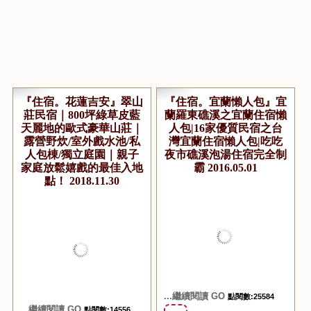
『住宿。花蓮吉安』翠山
『住宿。宜蘭懶人包』宜
莊民宿｜800坪綠草皮藍
蘭羅東礁溪之宜蘭住宿懶
天麗地的歐式豪華山莊｜
人包|16家優質民宿之台
露營野炊/室外戲水池/私
灣宜蘭住宿懶人包|吃吃
人包棟/獨立庭園｜親子
夜市礁溪泡湯住宿完全制
家庭放鬆嬉戲的最佳入地
霸 2016.05.01
點！ 2018.11.30
...繼續閱讀 GO
點閱數:25584
...繼續閱讀 GO
點閱數:14556