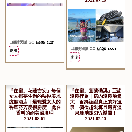
2022.07.19
...繼續閱讀 GO
點閱數:8127
...繼續閱讀 GO
點閱數:12271
『住宿。花蓮吉安』每個
『住宿。宜蘭礁溪』亞諾
女人都要住過的秧悦美地
溫泉行旅｜房內溫泉池超
度假酒店｜最寵愛女人的
大｜爸媽認證真正的好溫
香草芬芳度假勝度｜處在
泉｜價位超划算且還有溫
香料的網美國度理
泉泳池跟SPA樂園！
2021.08.01
2021.05.15