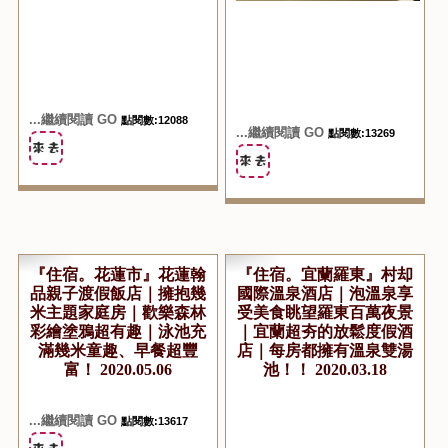
...繼續閱讀 GO
點閱數:12088
...繼續閱讀 GO
點閱數:13269
『住宿。花蓮市』花蓮翰
『住宿。宜蘭羅東』村却
品親子渡假飯店｜擁抱幾
國際溫泉酒店｜泡溫泉享
米主題家庭房｜歡樂森林
受美食眺望羅東百萬夜景
彩繪塗鴉超有趣｜泳池充
｜宜蘭超夯的放鬆度假酒
滿幾米童趣、早餐超豐
店｜每房都擁有溫泉雙湯
富！ 2020.05.06
池！！ 2020.03.18