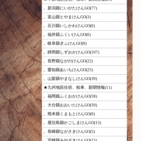
。新潟縣にいがたけんGO(77)
。富山縣とやまけんGO(3)
。石川縣いしかわけんGO(0)
。福井縣ふくいけんGO(0)
。岐阜縣ぎふけんGO(9)
。靜岡縣しずおかけんGO(107)
。長野縣ながのけんGO(22)
。愛知縣あいちけんGO(25)
。山梨縣やまなしけんGO(39)
★九州地區住宿、租車、新聞情報(11)
。福岡縣ふくおかけんGO(58)
。大分縣おおいたけんGO(59)
。熊本縣くまもとけんGO(0)
。鹿兒島縣かごしまけんGO(13)
。長崎縣ながさきけんGO(5)
。宮崎縣みやざきけんGO(15)