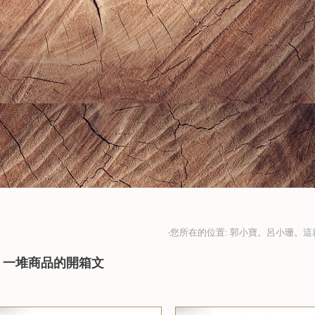
‧您所在的位置: 郭小寶。呂小珊。這
╠ 一堆商品的開箱文