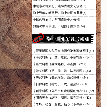
柬埔寨の輕旅行。叢林古都文化漫遊(0)
海上郵輪の輕旅行。海上悠閒好養豬(5)
中國の輕旅行。河南逐鹿中原去(6)
熱情の中南美洲。一起拉丁搖滾去(34)
╔ 隱藏版懶人包美食地圖必吃推薦總整理(31)
╠ 中式料理（川菜、江菜、中華料理）(144)
╠ 臺式料理（臺式熱炒、海產攤）(219)
╠ 歐式料理（英、德、義、法等料理）(53)
╠ 美式料理（美式漢堡、西式排餐）(54)
╠ 日韓料理（壽司、日式、泡菜等）(165)
╠ 創意料理（分不出來啥類型的都在這）(62)
╠ 團購美食（網購、團購、都在這裡）(43)
╠ 早餐、輕食、蛋糕、點心（下午茶）(243)