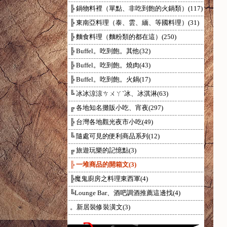
╠ 鍋物料裡（單點、非吃到飽的火鍋類）(117)
╠ 東南亞料理（泰、雲、緬、等國料理）(31)
╠ 麵食料理（麵粉類的都在這）(250)
╠ Buffel。吃到飽。其他(32)
╠ Buffel。吃到飽。燒肉(43)
╠ Buffel。吃到飽。火鍋(17)
╚ 冰冰涼涼ㄘㄨㄚˋ冰、冰淇淋(63)
╔ 各地知名攤販小吃、宵夜(297)
╠ 台灣各地觀光夜市小吃(49)
╚ 隨處可見的便利商品系列(12)
╔ 旅遊玩樂的記憶點(3)
╠ 一堆商品的開箱文(3)
╠魔鬼廚房之料理東西軍(4)
╚Lounge Bar、酒吧調酒推薦這邊找(4)
。新居裝修裝潢文(3)