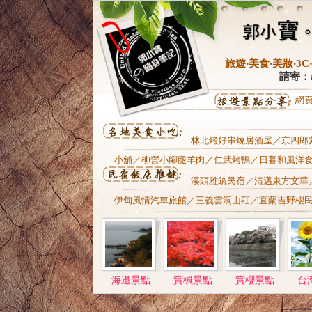
旅遊‧美食‧美妝‧
請寄：al
網
林北烤好串燒居酒屋
／
京四郎
小舖
／
柳營小腳腿羊肉
／
仁武烤鴨
／
日暮和風洋
溪頭雅筑民宿
／清邁東方文華
伊甸風情汽車旅館
／
三義雲洞山莊
／
宜蘭吉野櫻
海邊景點
賞楓景點
賞櫻景點
台