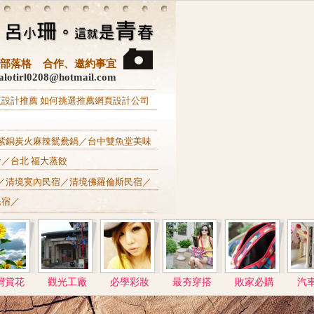
3C‧部落格 合作、邀約事宜
otirl0208@hotmail.com
頁設計推薦
如何挑選推薦網頁設計公司
紫銅炭火麻辣鴛鴦鍋
／
台中雙魚堂美味
食
／
台北 福大蒸餃
／
清境寞內民宿
／
清境佛羅倫斯民宿
／
民宿
／
灣賞花
觀光工廠
必學彩妝
最夯穿搭
敗家必購
汽