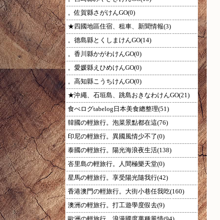
。佐賀縣さがけんGO(0)
★四國地區住宿、租車、新聞情報(3)
。德島縣とくしまけんGO(14)
。香川縣かがわけんGO(0)
。愛媛縣えひめけんGO(0)
。高知縣こうちけんGO(0)
★沖繩、石垣島、跳島おきなわけんGO(21)
食べログtabelog日本美食總整理(51)
韓國の輕旅行。泡菜景點都在這(76)
印尼の輕旅行。異國風情少不了(0)
泰國の輕旅行。陽光海浪夜生活(138)
峇里島の輕旅行。人間極樂天堂(0)
星馬の輕旅行。享受陽光隨我行(42)
香港澳門の輕旅行。大街小巷任我吃(160)
澳洲の輕旅行。打工遊學度假去(9)
歐洲の輕旅行。浪漫國度萬種風情(94)