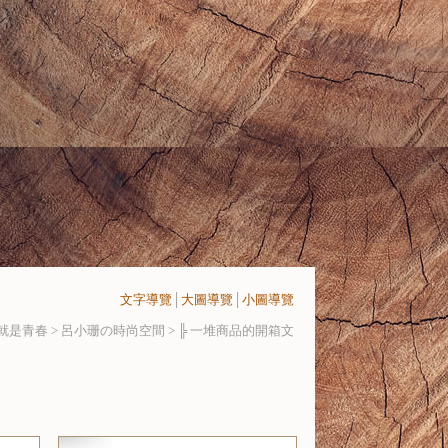
文字導覽
│
大圖導覽
│
小圖導覽
就是青春 > 呂小珊の時尚空間 >
╠ 一堆商品的開箱文