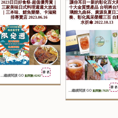
2023日日好食祭-超值優秀賞｜
讓你耳目一新的彰化百大
三家美味日式料理週週大放送
十大金質獎產品 台明將台
｜三本味、鯉魚樂樂、卡滋豬
璃館九曲杯、廣源良夏日
排專賣店 2023.06.16
奏、彰化風采榮耀三百 自
水折傘 2022.10.13
...繼續閱讀 GO
點閱數:6242
...繼續閱讀 GO
點閱數:7625