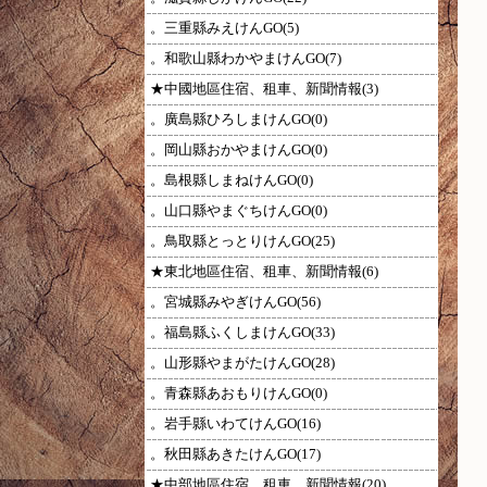
。三重縣みえけんGO(5)
。和歌山縣わかやまけんGO(7)
★中國地區住宿、租車、新聞情報(3)
。廣島縣ひろしまけんGO(0)
。岡山縣おかやまけんGO(0)
。島根縣しまねけんGO(0)
。山口縣やまぐちけんGO(0)
。鳥取縣とっとりけんGO(25)
★東北地區住宿、租車、新聞情報(6)
。宮城縣みやぎけんGO(56)
。福島縣ふくしまけんGO(33)
。山形縣やまがたけんGO(28)
。青森縣あおもりけんGO(0)
。岩手縣いわてけんGO(16)
。秋田縣あきたけんGO(17)
★中部地區住宿、租車、新聞情報(20)