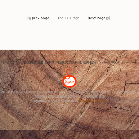
...繼續閱讀 GO
...繼續閱讀 GO
點閱數:29718
點閱數:43679
The 1 / 3 Page
郭小寶の爆肝食況轉播頻道 呂小珊の姐妹愛漂亮頻道 連絡信箱：alotirl0208@hotmail.com
│
│
│
│
橘子新創 Orange Studio 程式設計‧系統開發
橘子軟件優質網頁設計
客戶商情系統
部落格行銷‧日本
│
│
產業情報
網頁設計優化產業情報
高雄網頁設計推薦