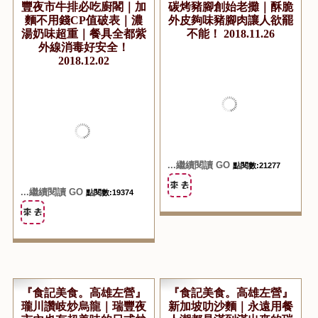
『食記美食。高雄左營』
『食記美食。高雄左營』
超強的廚閣炭燒牛排｜瑞
火魂德國豬腳｜瑞豐夜市
豐夜市牛排必吃廚閣｜加
碳烤豬腳創始老攤｜酥脆
麵不用錢CP值破表｜濃
外皮夠味豬腳肉讓人欲罷
湯奶味超重｜餐具全都紫
不能！ 2018.11.26
外線消毒好安全！
2018.12.02
...繼續閱讀 GO
點閱數:21277
...繼續閱讀 GO
點閱數:19374