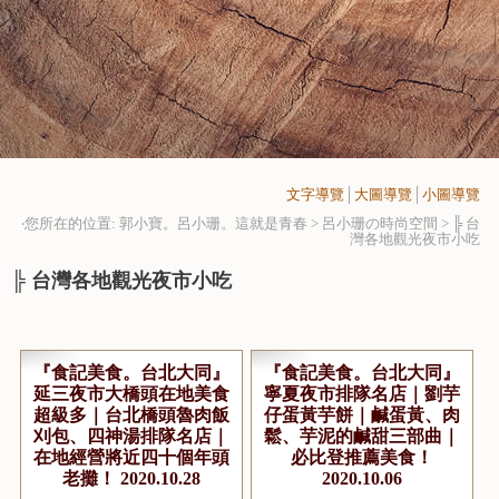
文字導覽
│
大圖導覽
│
小圖導覽
‧您所在的位置: 郭小寶。呂小珊。這就是青春 > 呂小珊の時尚空間 >
╠ 台
灣各地觀光夜市小吃
╠ 台灣各地觀光夜市小吃
『食記美食。台北大同』
『食記美食。台北大同』
延三夜市大橋頭在地美食
寧夏夜市排隊名店｜劉芋
超級多｜台北橋頭魯肉飯
仔蛋黃芋餅｜鹹蛋黃、肉
刈包、四神湯排隊名店｜
鬆、芋泥的鹹甜三部曲｜
在地經營將近四十個年頭
必比登推薦美食！
老攤！ 2020.10.28
2020.10.06