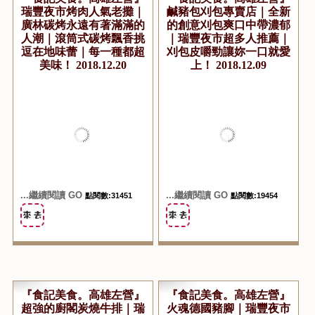
『食記美食。高雄左營』
『食記美食。高雄左營』
瑞豐夜市烤肉人氣老攤｜
鹹豬包刈包專賣店｜全新
廣林碳烤永遠有著滿滿的
的創意刈包爽口中帶濃郁
人潮｜滾筒式碳烤飄香挑
｜瑞豐夜市超多人推薦｜
逗在地味蕾｜每一種都超
刈包皮嚼勁讓妳一口就愛
美味！ 2018.12.20
上！ 2018.12.09
...繼續閱讀 GO
...繼續閱讀 GO
點閱數:31451
點閱數:19454