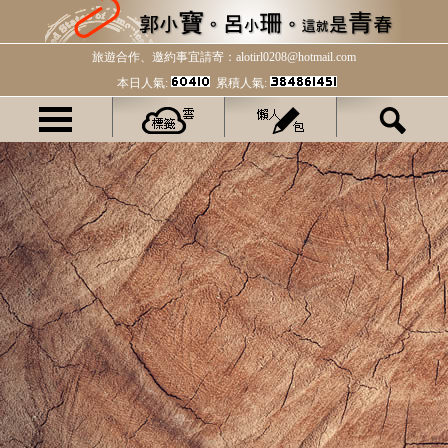
旅遊合作、邀約事宜請寄：alotirl0208@hotmail.com
本日人氣:
累積人氣: