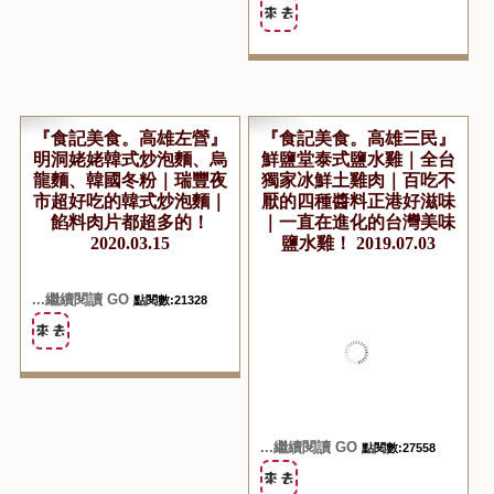
...繼續閱讀 GO
點閱數:12198
...繼續閱讀 GO
點閱數:20718
『食記美食。高雄左營』
『食記美食。高雄三民』
明洞姥姥韓式炒泡麵、烏
鮮鹽堂泰式鹽水雞｜全台
龍麵、韓國冬粉｜瑞豐夜
獨家冰鮮土雞肉｜百吃不
市超好吃的韓式炒泡麵｜
厭的四種醬料正港好滋味
餡料肉片都超多的！
｜一直在進化的台灣美味
2020.03.15
鹽水雞！ 2019.07.03