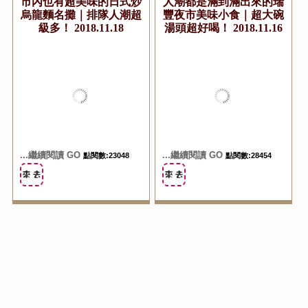
『食記美食。高雄左營』
『食記美食。高雄左營』
瓏川讚岐炒烏龍｜瑞豐夜
新加坡叻沙麵｜永遠用餐
市內也有超美味的日式炒
人潮都是滿到滿出來的瑞
烏龍麵名攤｜排隊人潮超
豐夜市美味小食｜超大碗
級多！ 2018.11.18
湯頭超好喝！ 2018.11.16
...繼續閱讀 GO
...繼續閱讀 GO
點閱數:23048
點閱數:28454