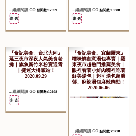
...繼續閱讀 GO
...繼續閱讀 GO
點閱數:17599
點閱數:13388
『食記美食。台北大同』
『食記美食。宜蘭羅東』
延三夜市深夜人氣美食老
嚐味鮮創意湯包專賣｜羅
攤｜旗魚新竹米粉賣通霄
東夜市超熱門推薦美食｜
｜捷運大橋頭站！
眼裡看著小鮮肉嘴裡吃著
2020.09.29
鮮美湯包｜起司湯包超濃
郁、麻辣湯包麻辣夠勁！
2020.06.06