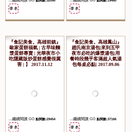
...繼續閱讀 GO
...繼續閱讀 GO
點閱數:32090
點閱數:19460
『食記美食。高雄前鎮』
『食記美食。高雄鳳山』
歐家蛋餅福氣 | 古早味麵
趙氏南京湯包|來到五甲
漿蛋餅專賣 | 光華夜市小
夜市必吃的爆漿湯包|用
吃隱藏版炒蛋餅感覺很厲
餐時段幾乎客滿超人氣湯
害 | 】 2017.11.12
包每桌必點| 2017.09.06