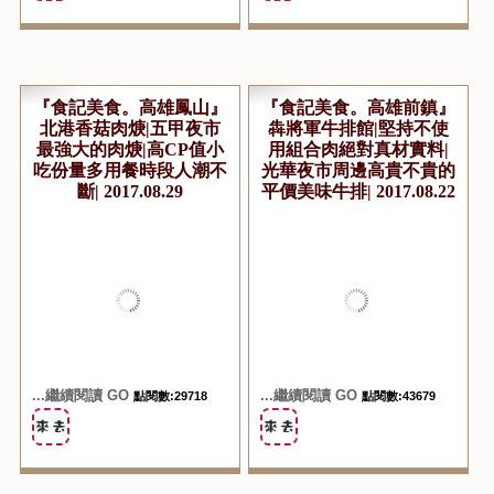
...繼續閱讀 GO
...繼續閱讀 GO
點閱數:29454
點閱數:37166
『食記美食。高雄鳳山』
『食記美食。高雄前鎮』
北港香菇肉焿|五甲夜市
犇將軍牛排館|堅持不使
最強大的肉焿|高CP值小
用組合肉絕對真材實料|
吃份量多用餐時段人潮不
光華夜市周邊高貴不貴的
斷| 2017.08.29
平價美味牛排| 2017.08.22