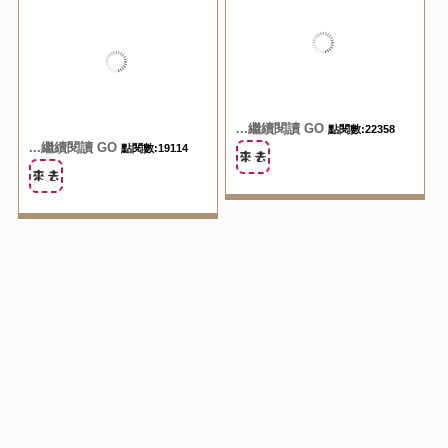
超隱藏版的上帝雞排｜厚
瑞豐夜市新名攤｜雞皮哥
切雞排肉汁大噴發｜瑞豐
搭超推薦｜酥脆與鮮嫩並
夜市排隊雞排名店｜特別
存的美味ㄕㄨㄚˋ嘴新美
口味超多｜隱藏版麻辣起
食！！ 2018.10.31
司超好吃！ 2018.11.02
...繼續閱讀 GO
點閱數:22358
...繼續閱讀 GO
點閱數:19114