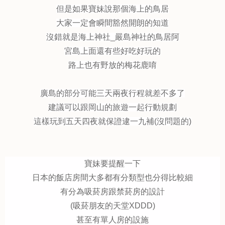
但是如果寶妹說那個海上的鳥居
大家一定會瞬間豁然開朗的知道
沒錯就是海上神社_嚴島神社的鳥居阿
宮島上面還有些好吃好玩的
路上也有野放的梅花鹿唷
廣島的部分可能三天兩夜行程就差不多了
建議可以跟岡山的旅遊一起行動規劃
這樣玩到五天四夜就保證逮一九補(沒問題的)
寶妹要提醒一下
日本的飯店房間大多都有分類型也分得比較細
有分為吸菸房跟禁菸房的設計
(吸菸朋友的天堂XDDD)
甚至有單人房的設施