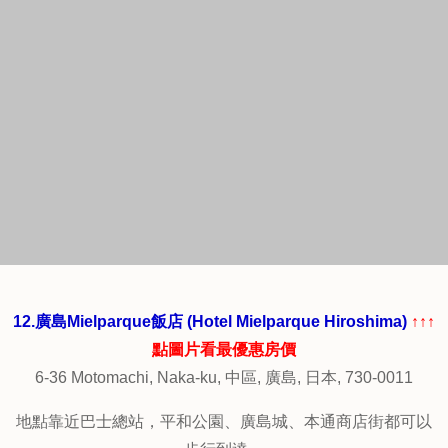
片看最優惠房價
1-1-25 Matobacho, Minami-ku, 南區, 廣島, 日本, 732-0824
地理位置佳，交通便利，離廣島站和電車站五分鐘路程，
房間寬敞舒適，整齊乾淨，服務很好，人員由善親切，價格
合宜。