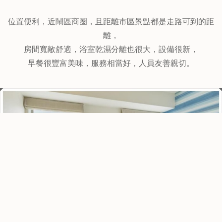
6.廣島華盛頓飯店 (Hiroshima Washington Hotel)
↑↑↑點圖
片看最優惠房價
2-7 Shintenchi, Naka-ku, 中區, 廣島, 日本, 730-0034
位置便利，近鬧區商圈，且距離市區景點都是走路可到的距
離，
房間寬敞舒適，浴室乾濕分離也很大，設備很新，
早餐很豐富美味，服務相當好，人員友善親切。