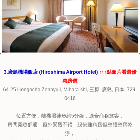
距離可逛街的本通町蠻近的, 飯店餐廳景緻可以眺望廣島原爆
博物館, view很好 !
房間適中，環境整潔舒適，窗外景緻也也很不錯，早餐美味
可口，
服務友善親切，整體相當不錯。