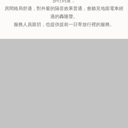
11.廣島平和公園前Park Side飯店 (Hotel Park Side
Hiroshima Peace Park)
↑↑↑點圖片看最優惠房價
2-6-24 Otemachi, Naka-ku, 中區, 廣島, 日本, 730-0051
地理位置佳，交通便利，離本通商店街及廣島和平公園很
近，
房間適中，整齊乾淨很舒適，洗衣機跟乾衣機提供免費使
用，