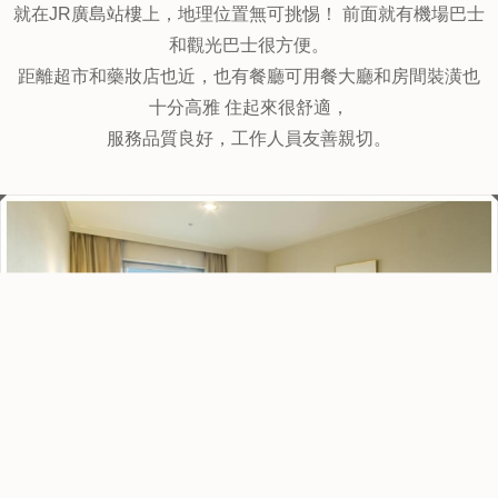
1.廣島格蘭比亞大酒店 (Hotel Granvia Hiroshima)
↑↑↑點圖
片看最優惠房價
1-5 Matsubara-cho, Minami-ku, 南區, 廣島, 日本, 732-0822
就在JR廣島站樓上，地理位置無可挑惕！ 前面就有機場巴士
和觀光巴士很方便。
距離超市和藥妝店也近，也有餐廳可用餐大廳和房間裝潢也
十分高雅 住起來很舒適，
服務品質良好，工作人員友善親切。