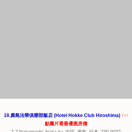
16.廣島東方飯店 (Oriental Hotel Hiroshima)
↑↑↑點圖片看最
優惠房價
6-10 Tanaka-machi, Naka-ku, 中區, 廣島, 日本, 730-0026
位處市中心，離電車站一段距離，到機場不太方便，
但鄰近平和公園及商店街，方便購物及遊覽，
房間寬敞舒適，浴室也很大，整體整齊乾淨，備品齊全，
服務人員可用英語交談，服務態度親切。