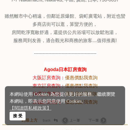
本網站使用 Cookies 為您提供更好的服務。繼續瀏覽
17.新廣島電鐵飯店 (Hotel New Hiroden)
↑↑↑點圖片看最優
本網站，即表示您同意使用 Cookies。
【閱讀隱私權政策】
惠房價
接 受
14-9 Osugacho, Minami-ku, 南區, 廣島, 日本, 732-0821