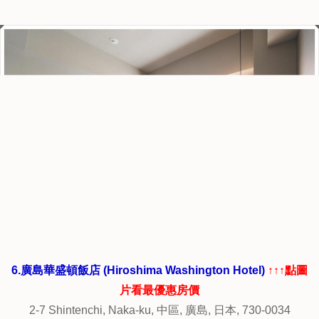
5.廣島麗嘉皇家飯店 (Rihga Royal Hotel Hiroshima)
↑↑↑點
圖片看最優惠房價
6-78 Motomachi, Naka-Ku, 中區, 廣島, 日本, 730-0011
旁邊就是SOGO百貨，地下街也有超商，生活用品不用擔
心。
離地鐵站跟路面電車都很近，要去宮島也方便。房間寬敞舒
適，窗外景觀很棒，
浴室備品很高級，早餐豐富美味有日式跟西式可供選擇，服
務友善貼心。