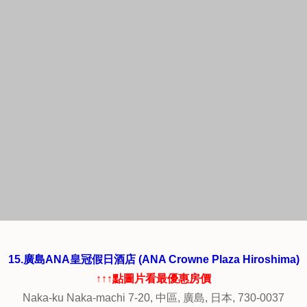
13.廣島Flex飯店 (Hotel Flex Hiroshima)
↑↑↑點圖片看最優
惠房價
7-1 Kaminobori-cho, Naka-ku, 中區, 廣島, 日本, 730-0014
飯店位置離広島駅走路約10分鐘，交通便利
房間偏小，但乾季舒適，有浴缸可泡澡，設備完善,
有送美味的早餐及飲料券，務人員都很親切，也很樂意提供
服務。