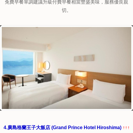
3.廣島機場飯店 (Hiroshima Airport Hotel)
↑↑↑點圖片看最優
惠房價
64-25 Hongōchō Zennyūji, Mihara-shi, 三原, 廣島, 日本, 729-
0416
位置方便，離機場徒步約5分鐘，適合商務旅客，
房間寬敞舒適，窗外景觀不錯，設備雖稍舊但整體整齊乾
淨，
免費早餐單調建議升級付費早餐相當豐盛美味，服務優良親
切。