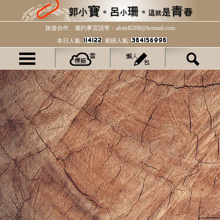
旅遊合作、邀約事宜請寄：alotirl0208@hotmail.com
本日人氣:
累積人氣: