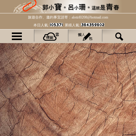
旅遊合作、邀約事宜請寄：alotirl0208@hotmail.com
本日人氣:
累積人氣: