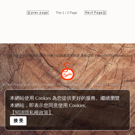
...繼續閱讀 GO
...繼續閱讀 GO
點閱數:37385
點閱數:20403
The 1 / 2 Page
本網站使用 Cookies 為您提供更好的服務。繼續瀏覽
本網站，即表示您同意使用 Cookies。
【閱讀隱私權政策】
接 受
郭小寶の爆肝食況轉播頻道 呂小珊の姐妹愛漂亮頻道 連絡信箱：alotirl0208@hotmail.com