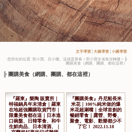
文字導覽
│
大圖導覽
│
小圖導覽
‧您所在的位置: 郭小寶。呂小珊。這就是青春 > 郭小寶全省食況轉播 >
╠
團購美食（網購、團購、都在這裡）
╠ 團購美食（網購、團購、都在這裡）
『羅東』樂陶 販賣所｜
『團購美食』丹尼船長米
特福鍋具年末清倉｜羅東
米花｜100%純米做的爆
在地超強團購取貨門市｜
米花超涮嘴｜全球首創的
限量美食都在這｜日本進
暢銷零食｜露營、野餐、
口碗盤、日韓零食、和牛
聚會、電影、歡樂都少不
生鮮肉品、日本清酒、｜
了它！ 2022.11.18