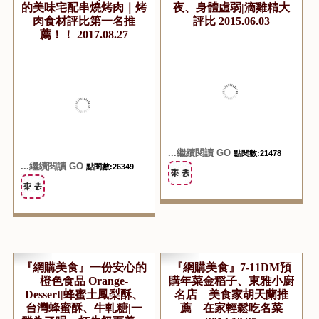
...繼續閱讀 GO
點閱數:23245
...繼續閱讀 GO
點閱數:17661
『宅配美食推薦。烤肉必
『網購美食』真誠滴雞
備』露營、迎新、家族聚
精|每一滴都是隔火加熱
會、中秋烤肉都不能缺少
法百分之百不加水的濃郁
的五根烤肉網｜高CP值
滋味|適合產後孕婦、熬
的美味宅配串燒烤肉｜烤
夜、身體虛弱|滴雞精大
肉食材評比第一名推
評比 2015.06.03
薦！！ 2017.08.27