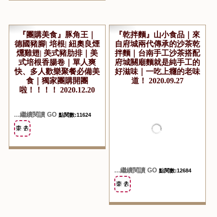
...繼續閱讀 GO
點閱數:11354
...繼續閱讀 GO
點閱數:23304
『團購美食』豚角王｜
『乾拌麵』山小食品｜來
德國豬腳| 培根| 紐奧良煙
自府城兩代傳承的沙茶乾
燻雞翅| 美式豬肋排｜美
拌麵｜台南手工沙茶搭配
式培根香腸卷｜單人爽
府城關廟麵就是純手工的
快、多人歡樂聚餐必備美
好滋味｜一吃上癮的老味
食｜獨家團購開團
道！ 2020.09.27
啦！！！！ 2020.12.20