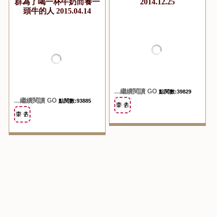
...繼續閱讀 GO
點閱數:21478
...繼續閱讀 GO
點閱數:26349
『網購美食』一份安心的
『網購美食』7-11DM預
橙色食品 Orange-
購年菜金稻子、東雅小廚
Dessert|蜂蜜土鳳梨酥、
名店 美食家胡天蘭推
台灣蜂蜜酥、牛軋糖|一
薦 在家輕鬆吃名菜
群為了喝一杯牛奶而養一
2014.12.25
頭牛的人 2015.04.14
...繼續閱讀 GO
點閱數:39829
...繼續閱讀 GO
點閱數:93885