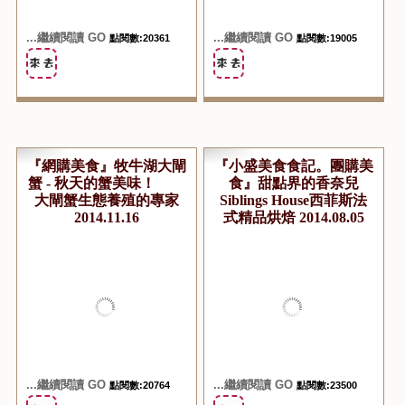
『網購美食』紅土丘陵土
『網購美食』 篩馥仔清
鳳梨酥、真心芋泥球、手
境高山紅烏龍 來自台灣
工餅乾 土鳳梨酥的用心
高山2000公尺甜蜜紅茶珍
推薦！ 2014.12.23
品 2014.12.03
...繼續閱讀 GO
...繼續閱讀 GO
點閱數:20361
點閱數:19005
『網購美食』牧牛湖大閘
『小盛美食食記。團購美
蟹 - 秋天的蟹美味！
食』甜點界的香奈兒