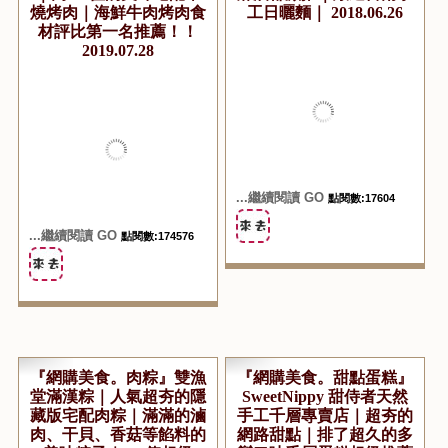
...繼續閱讀 GO
點閱數:14468
『烤肉食材宅配。懶人必
『網購美食。快煮麵』行
備』中秋烤肉、露營、迎
嘉拌麵｜高CP值四種口
新、家族聚會、民宿渡假
味都讓人大呼過癮的好滋
都不能缺少的五根烤肉網
味｜麻辣、油蔥、麻醬、
｜高CP值的美味宅配串
麻油都激推｜嚴選台南手
燒烤肉｜海鮮牛肉烤肉食
工日曬麵｜ 2018.06.26
材評比第一名推薦！！
2019.07.28
...繼續閱讀 GO
點閱數:17604