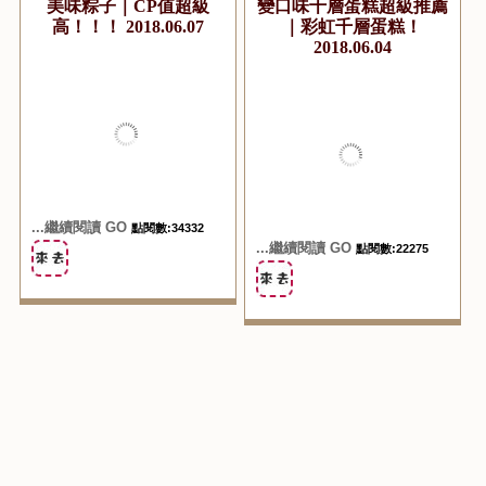
...繼續閱讀 GO
點閱數:174576
『網購美食。肉粽』雙漁
『網購美食。甜點蛋糕』
堂滿漢粽｜人氣超夯的隱
SweetNippy 甜侍者天然
藏版宅配肉粽｜滿滿的滷
手工千層專賣店｜超夯的
肉、干貝、香菇等餡料的
網路甜點｜排了超久的多
美味粽子｜CP值超級
變口味千層蛋糕超級推薦
高！！！ 2018.06.07
｜彩虹千層蛋糕！
2018.06.04
...繼續閱讀 GO
點閱數:34332