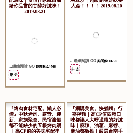
『手作滷味宅配』胖滷
『中秋限定』Miss v隱藏
爺-冰箱哥手作滷味｜每
限量版｜英式司康中秋月
月限定日期下單的神祕宅
餅｜烏魚子綠豆椪、蛋黃
配滷味｜食譜作家親自滷
烏豆沙｜超級銷魂好吃要
給你品嘗的甘醇好滋味！
人命！！！！ 2019.08.20
2019.08.21
...繼續閱讀 GO
點閱數:14702