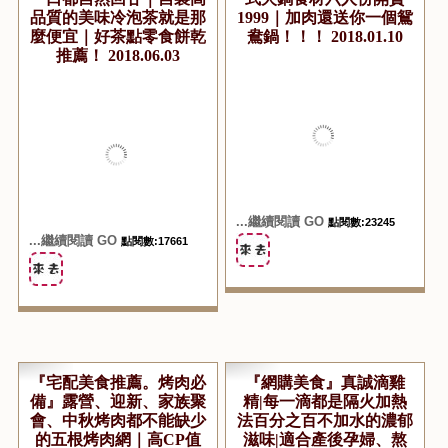
『宅配推薦。茶葉』來自
『宅配美食推薦。火鍋』
泰國皇室美斯樂專屬原始
CP值無敵破表的火鍋宅
林的千年茶樹｜品嘗異域
配｜雙湯頭加上六種肉品
邊境的御上品高山好茶每
還有彭湃海鮮跟滷水及各
一口都自然回甘｜自製高
式火鍋食材六人份開賣
品質的美味冷泡茶就是那
1999｜加肉還送你一個鴛
麼便宜｜好茶點零食餅乾
鴦鍋！！！ 2018.01.10
推薦！ 2018.06.03