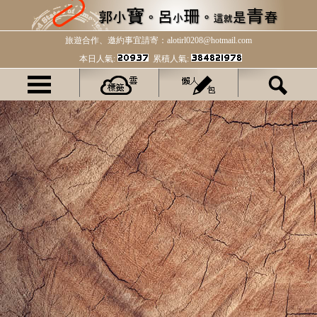
旅遊合作、邀約事宜請寄：alotirl0208@hotmail.com
本日人氣:
累積人氣: