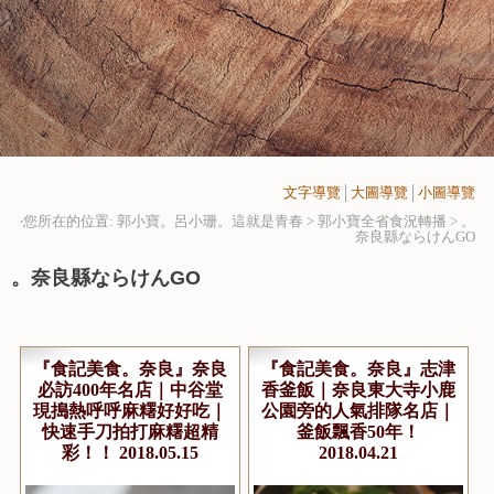
文字導覽
│
大圖導覽
│
小圖導覽
‧您所在的位置: 郭小寶。呂小珊。這就是青春 > 郭小寶全省食況轉播 >
。
奈良縣ならけんGO
。奈良縣ならけんGO
『食記美食。奈良』奈良
『食記美食。奈良』志津
必訪400年名店｜中谷堂
香釜飯｜奈良東大寺小鹿
現搗熱呼呼麻糬好好吃｜
公園旁的人氣排隊名店｜
快速手刀拍打麻糬超精
釜飯飄香50年！
彩！！ 2018.05.15
2018.04.21