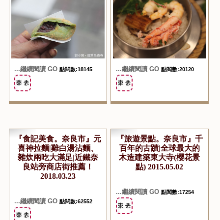
...繼續閱讀 GO
...繼續閱讀 GO
點閱數:18145
點閱數:20120
『食記美食。奈良市』元
『旅遊景點。奈良市』千
喜神拉麵|雞白湯沾麵、
百年的古蹟|全球最大的
雜炊兩吃大滿足|近鐵奈
木造建築東大寺(櫻花景
良站旁商店街推薦！
點) 2015.05.02
2018.03.23