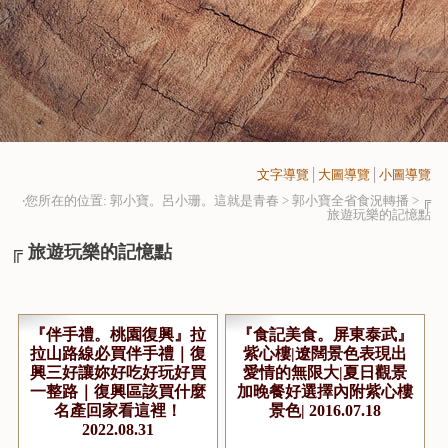
文字導覽
│
大圖導覽
│
小圖導覽
‧您所在的位置: 郭小寶。呂小珊。這就是青春 > 郭小寶全省食況轉播 >
╔
旅遊玩樂的記憶點
╔ 旅遊玩樂的記憶點
『伴手禮。桃園復興』拉
『食記美食。屏東泰武』
拉山路線必買伴手禮｜復
紫心樓|遼闊景色表現出
興三好讓妳好吃好玩好買
愛情的無限大|夏日觀景
一整路｜復興區該買什麼
加晚餐好選擇內附紫心樓
名產回家看這裡！
景色| 2016.07.18
2022.08.31