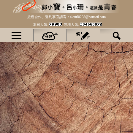
旅遊合作、邀約事宜請寄：alotirl0208@hotmail.com
本日人氣:
累積人氣: