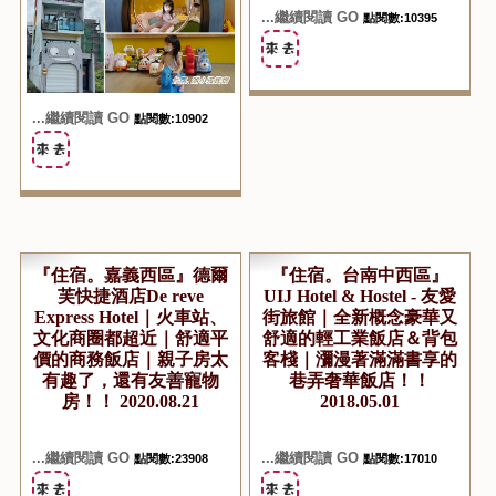
...繼續閱讀 GO
點閱數:10902
...繼續閱讀 GO
點閱數:10395
『住宿。嘉義西區』德爾
『住宿。台南中西區』
芙快捷酒店De reve
UIJ Hotel & Hostel - 友愛
Express Hotel｜火車站、
街旅館｜全新概念豪華又
文化商圈都超近｜舒適平
舒適的輕工業飯店＆背包
價的商務飯店｜親子房太
客棧｜瀰漫著滿滿書享的
有趣了，還有友善寵物
巷弄奢華飯店！！
房！！ 2020.08.21
2018.05.01