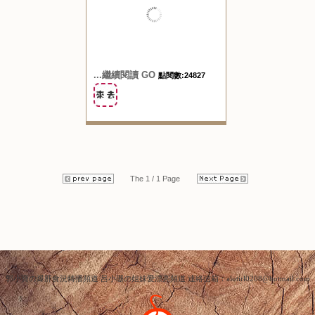
『住宿。台南善化』模鐵
粉多節活動邀請 激情密
碼精品汽車旅館 舒適一
覺到天亮！！ 2011.09.04
...繼續閱讀 GO
點閱數:24827
The 1 / 1 Page