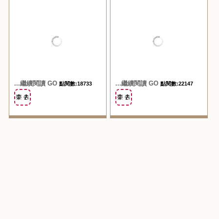
『住宿。嘉義東區』耐斯
『活動住宿。雲林』 風
王子大飯店 阿里山的第
華精品汽車旅館 好大好
一站 2012.09.12
豪華！！ 2012.03.06
...繼續閱讀 GO
...繼續閱讀 GO
點閱數:18733
點閱數:22147