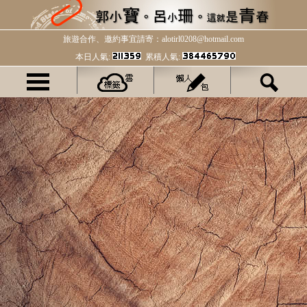
旅遊合作、邀約事宜請寄：alotirl0208@hotmail.com
本日人氣:
累積人氣: