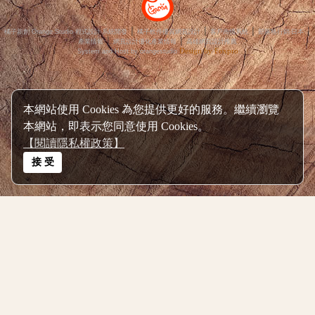
郭小寶の爆肝食況轉播頻道 呂小珊の姐妹愛漂亮頻道 連絡信箱：alotirl0208@hotmail.com
本網站使用 Cookies 為您提供更好的服務。繼續瀏覽
本網站，即表示您同意使用 Cookies。
【閱讀隱私權政策】
│
│
│
│
橘子新創 Orange Studio 程式設計‧系統開發
橘子軟件優質網頁設計
客戶商情系統
部落格行銷‧日本
│
│
產業情報
網頁設計優化產業情報
高雄網頁設計推薦
接 受
Design by Foxpro
System and Host by orangestudio