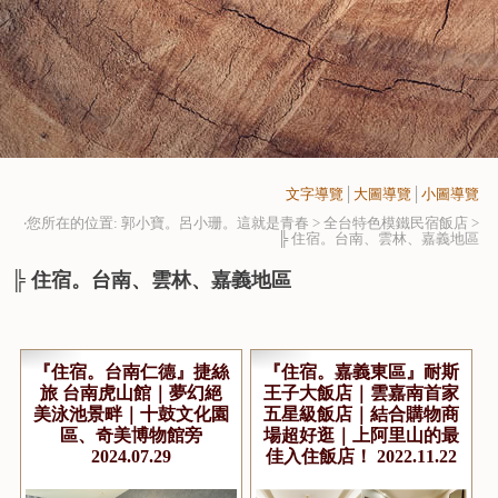
文字導覽
│
大圖導覽
│
小圖導覽
‧您所在的位置: 郭小寶。呂小珊。這就是青春 > 全台特色模鐵民宿飯店 >
╠ 住宿。台南、雲林、嘉義地區
╠ 住宿。台南、雲林、嘉義地區
『住宿。台南仁德』捷絲
『住宿。嘉義東區』耐斯
旅 台南虎山館｜夢幻絕
王子大飯店｜雲嘉南首家
美泳池景畔｜十鼓文化園
五星級飯店｜結合購物商
區、奇美博物館旁
場超好逛｜上阿里山的最
2024.07.29
佳入住飯店！ 2022.11.22