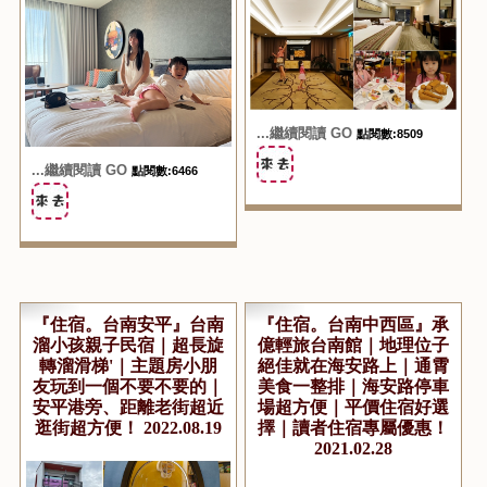
...繼續閱讀 GO
點閱數:8509
...繼續閱讀 GO
點閱數:6466
『住宿。台南安平』台南
『住宿。台南中西區』承
溜小孩親子民宿｜超長旋
億輕旅台南館｜地理位子
轉溜滑梯'｜主題房小朋
絕佳就在海安路上｜通霄
友玩到一個不要不要的｜
美食一整排｜海安路停車
安平港旁、距離老街超近
場超方便｜平價住宿好選
逛街超方便！ 2022.08.19
擇｜讀者住宿專屬優惠！
2021.02.28