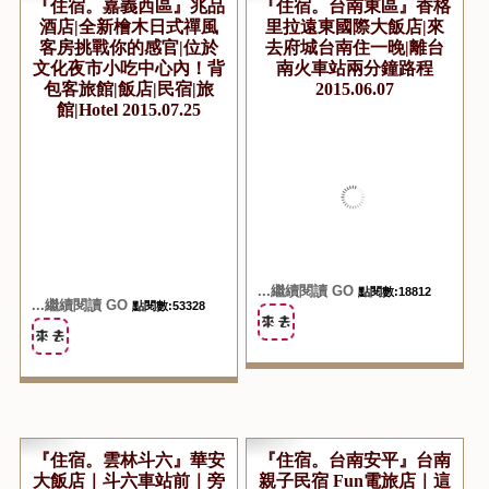
『住宿。嘉義西區』兆品
『住宿。台南東區』香格
酒店|全新檜木日式禪風
里拉遠東國際大飯店|來
客房挑戰你的感官|位於
去府城台南住一晚|離台
文化夜市小吃中心內！背
南火車站兩分鐘路程
包客旅館|飯店|民宿|旅
2015.06.07
館|Hotel 2015.07.25
...繼續閱讀 GO
點閱數:18812
...繼續閱讀 GO
點閱數:53328