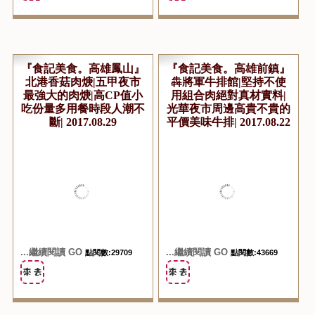
...繼續閱讀 GO
...繼續閱讀 GO
點閱數:29443
點閱數:37150
『食記美食。高雄鳳山』
『食記美食。高雄前鎮』
北港香菇肉焿|五甲夜市
犇將軍牛排館|堅持不使
最強大的肉焿|高CP值小
用組合肉絕對真材實料|
吃份量多用餐時段人潮不
光華夜市周邊高貴不貴的
斷| 2017.08.29
平價美味牛排| 2017.08.22