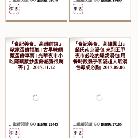
...繼續閱讀 GO
...繼續閱讀 GO
點閱數:32079
點閱數:19450
『食記美食。高雄前鎮』
『食記美食。高雄鳳山』
歐家蛋餅福氣 | 古早味麵
趙氏南京湯包|來到五甲
漿蛋餅專賣 | 光華夜市小
夜市必吃的爆漿湯包|用
吃隱藏版炒蛋餅感覺很厲
餐時段幾乎客滿超人氣湯
害 | 】 2017.11.12
包每桌必點| 2017.09.06