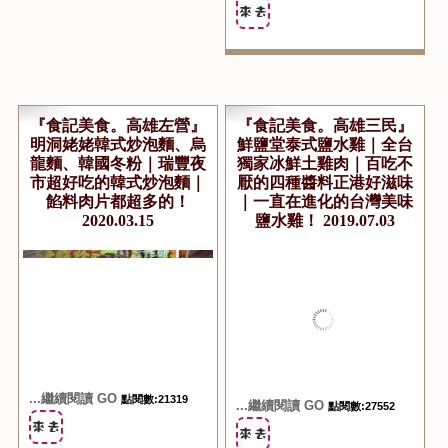
...繼續閱讀 GO
點閱數:20711
『食記美食。高雄左營』
『食記美食。高雄三民』
明洞姥姥韓式炒泡麵、烏
鮮鹽堂泰式鹽水雞｜全台
龍麵、韓國冬粉｜瑞豐夜
獨家冰鮮土雞肉｜百吃不
市超好吃的韓式炒泡麵｜
厭的四種醬料正港好滋味
餡料肉片都超多的！
｜一直在進化的台灣美味
2020.03.15
鹽水雞！ 2019.07.03