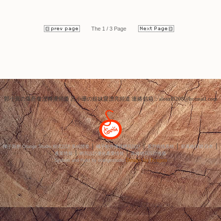
...繼續閱讀 GO
...繼續閱讀 GO
點閱數:29709
點閱數:43669
The 1 / 3 Page
郭小寶の爆肝食況轉播頻道 呂小珊の姐妹愛漂亮頻道 連絡信箱：alotirl0208@hotmail.com
│
│
│
│
橘子新創 Orange Studio 程式設計‧系統開發
橘子軟件優質網頁設計
客戶商情系統
部落格行銷‧日本
│
│
產業情報
網頁設計優化產業情報
高雄網頁設計推薦