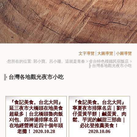
文字導覽
│
大圖導覽
│
小圖導覽
‧您所在的位置: 郭小寶。呂小珊。這就是青春 > 全台特色模鐵民宿飯店 >
╠ 台灣各地觀光夜市小吃
╠ 台灣各地觀光夜市小吃
『食記美食。台北大同』
『食記美食。台北大同』
延三夜市大橋頭在地美食
寧夏夜市排隊名店｜劉芋
超級多｜台北橋頭魯肉飯
仔蛋黃芋餅｜鹹蛋黃、肉
刈包、四神湯排隊名店｜
鬆、芋泥的鹹甜三部曲｜
在地經營將近四十個年頭
必比登推薦美食！
老攤！ 2020.10.28
2020.10.06