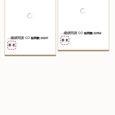
超隱藏版的上帝雞排｜厚
瑞豐夜市新名攤｜雞皮哥
切雞排肉汁大噴發｜瑞豐
搭超推薦｜酥脆與鮮嫩並
夜市排隊雞排名店｜特別
存的美味ㄕㄨㄚˋ嘴新美
口味超多｜隱藏版麻辣起
食！！ 2018.10.31
司超好吃！ 2018.11.02
...繼續閱讀 GO
點閱數:22352
...繼續閱讀 GO
點閱數:19107