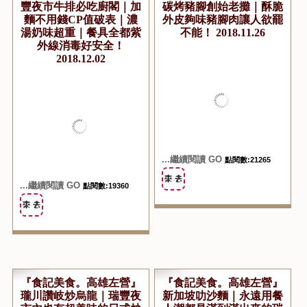
『食記美食。高雄左營』
『食記美食。高雄左營』
超強的廚閣炭燒牛排｜瑞
火魂德國豬腳｜瑞豐夜市
豐夜市牛排必吃廚閣｜加
碳烤豬腳創始老攤｜酥脆
麵不用錢CP值破表｜濃
外皮夠味豬腳肉讓人欲罷
湯奶味超重｜餐具全都紫
不能！ 2018.11.26
外線消毒好安全！
2018.12.02
...繼續閱讀 GO
點閱數:21265
...繼續閱讀 GO
點閱數:19360