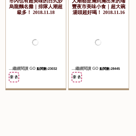
『食記美食。高雄左營』
『食記美食。高雄左營』
瓏川讚岐炒烏龍｜瑞豐夜
新加坡叻沙麵｜永遠用餐
市內也有超美味的日式炒
人潮都是滿到滿出來的瑞
烏龍麵名攤｜排隊人潮超
豐夜市美味小食｜超大碗
級多！ 2018.11.18
湯頭超好喝！ 2018.11.16
...繼續閱讀 GO
...繼續閱讀 GO
點閱數:23032
點閱數:28445