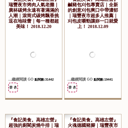
『食記美食。高雄左營』
『食記美食。高雄左營』
瑞豐夜市烤肉人氣老攤｜
鹹豬包刈包專賣店｜全新
廣林碳烤永遠有著滿滿的
的創意刈包爽口中帶濃郁
人潮｜滾筒式碳烤飄香挑
｜瑞豐夜市超多人推薦｜
逗在地味蕾｜每一種都超
刈包皮嚼勁讓妳一口就愛
美味！ 2018.12.20
上！ 2018.12.09
...繼續閱讀 GO
...繼續閱讀 GO
點閱數:31442
點閱數:19441