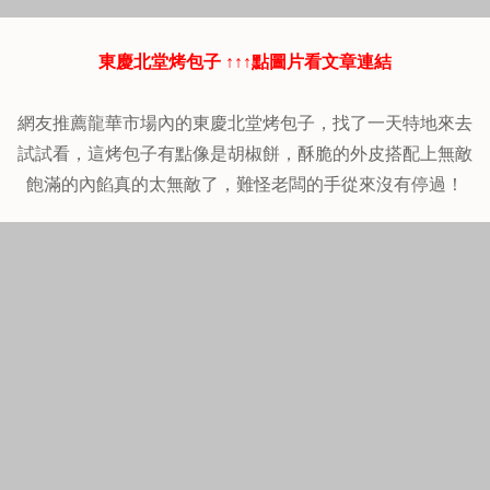
東慶北堂烤包子 ↑↑↑點圖片看文章連結
網友推薦龍華市場內的東慶北堂烤包子，找了一天特地來去
試試看，這烤包子有點像是胡椒餅，酥脆的外皮搭配上無敵
飽滿的內餡真的太無敵了，難怪老闆的手從來沒有停過！