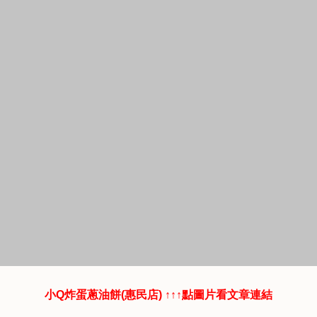
小Q炸蛋蔥油餅(惠民店) ↑↑↑點圖片看文章連結