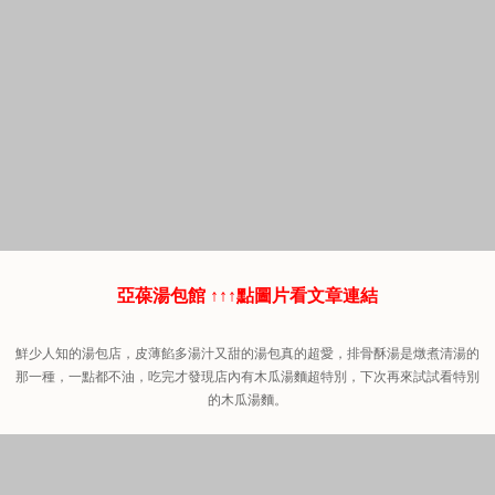
亞葆湯包館 ↑↑↑點圖片看文章連結
鮮少人知的湯包店，皮薄餡多湯汁又甜的湯包真的超愛，排骨酥湯是燉煮清湯的
那一種，一點都不油，吃完才發現店內有木瓜湯麵超特別，下次再來試試看特別
的木瓜湯麵。