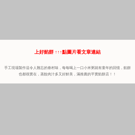
上好餡餅 ↑↑↑點圖片看文章連結
手工現場製作這令人難忘的眷村味，每每喝上一口小米粥就有童年的回憶，餡餅
也都很實在，蒸餃肉汁多又好鮮美，滿推薦的平實餡餅店！！