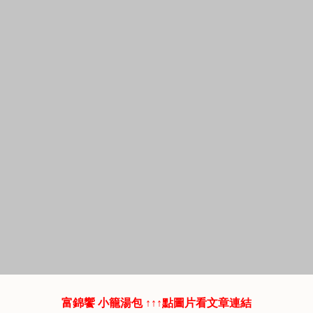
富錦饗 小籠湯包 ↑↑↑點圖片看文章連結