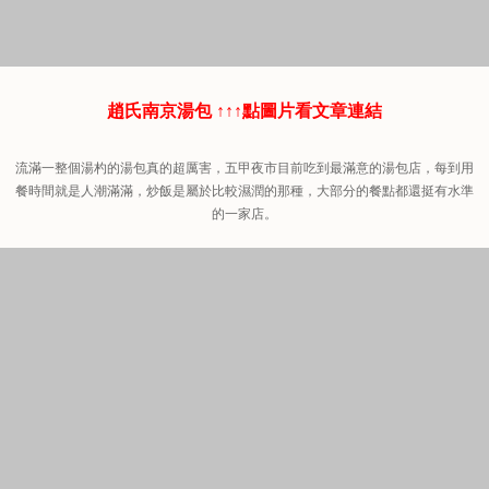
趙氏南京湯包 ↑↑↑點圖片看文章連結
流滿一整個湯杓的湯包真的超厲害，五甲夜市目前吃到最滿意的湯包店，每到用
餐時間就是人潮滿滿，炒飯是屬於比較濕潤的那種，大部分的餐點都還挺有水準
的一家店。