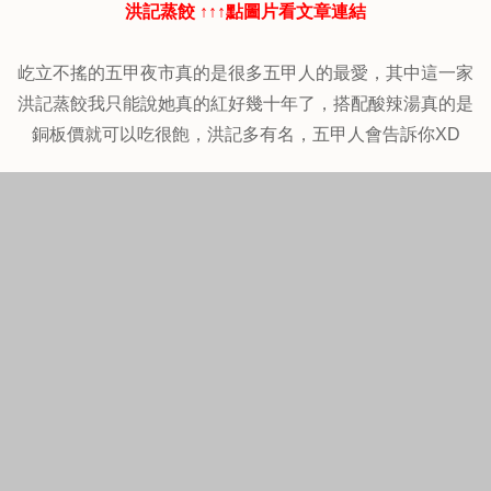
洪記蒸餃 ↑↑↑點圖片看文章連結
屹立不搖的五甲夜市真的是很多五甲人的最愛，其中這一家
洪記蒸餃我只能說她真的紅好幾十年了，搭配酸辣湯真的是
銅板價就可以吃很飽，洪記多有名，五甲人會告訴你XD