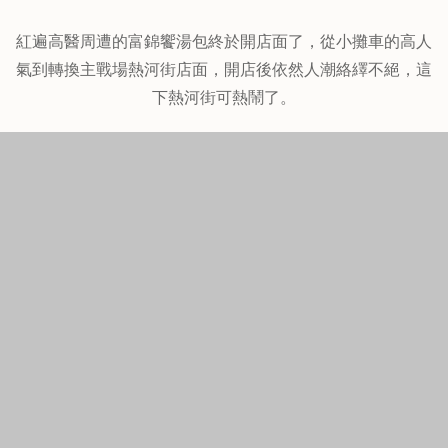
紅遍高醫周遭的富錦饗湯包終於開店面了，從小攤車的高人
氣到轉換主戰場熱河街店面，開店後依然人潮絡繹不絕，這
下熱河街可熱鬧了。