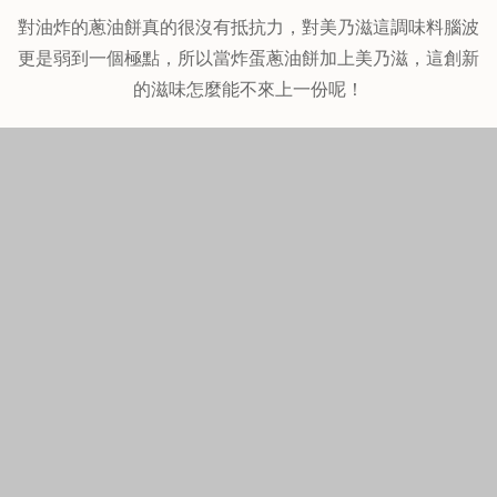
對油炸的蔥油餅真的很沒有抵抗力，對美乃滋這調味料腦波
更是弱到一個極點，所以當炸蛋蔥油餅加上美乃滋，這創新
的滋味怎麼能不來上一份呢！