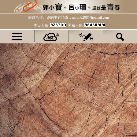
旅遊合作、邀約事宜請寄：alotirl0208@hotmail.com
本日人氣:
累積人氣: