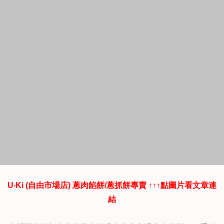
U‧Ki (自由市場店) 蔥肉餡餅/蔥抓餅專賣 ↑↑↑點圖片看文章連
結