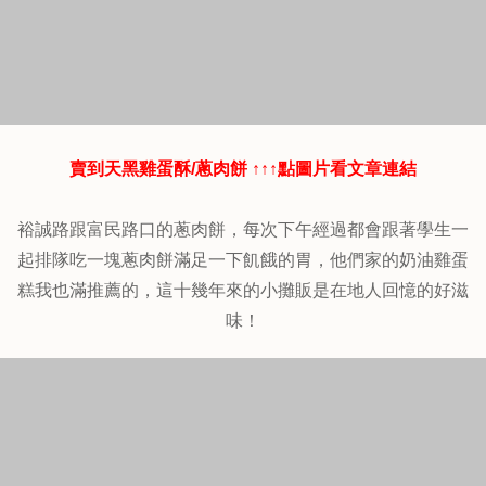
賣到天黑雞蛋酥/蔥肉餅 ↑↑↑點圖片看文章連結
裕誠路跟富民路口的蔥肉餅，每次下午經過都會跟著學生一
起排隊吃一塊蔥肉餅滿足一下飢餓的胃，他們家的奶油雞蛋
糕我也滿推薦的，這十幾年來的小攤販是在地人回憶的好滋
味！