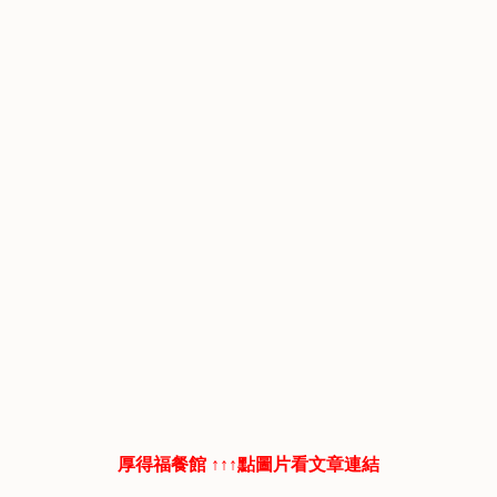
厚得福餐館 ↑↑↑點圖片看文章連結