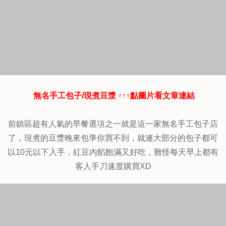
無名手工包子/現煮豆漿
↑↑↑點圖片看文章連結
前鎮區超有人氣的早餐選項之一就是這一家無名手工包子店
了，現煮的豆漿晚來包準你買不到，就連大部分的包子都可
以10元以下入手，紅豆內餡飽滿又好吃，難怪每天早上都有
客人手刀速度購買XD