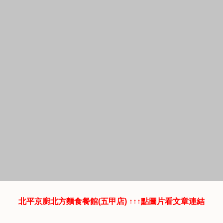
北平京廚北方麵食餐館(五甲店) ↑↑↑點圖片看文章連結