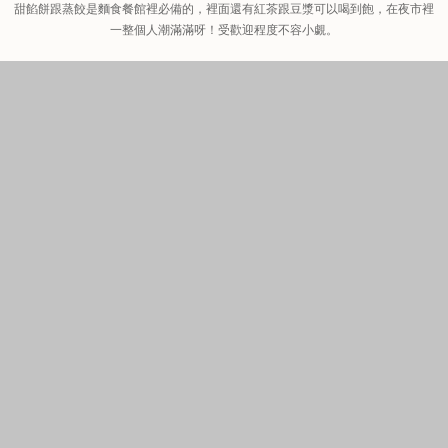
甜餡餅跟蒸餃是麵食餐館裡必備的，裡面還有紅茶跟豆漿可以喝到飽，在夜市裡
一整個人潮滿滿呀！受歡迎程度不容小覷。