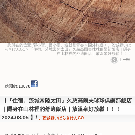
‧您所在的位置: 郭小寶。呂小珊。這就是青春 > 國外旅遊 > 。茨城縣いば
らきけんGO > 『住宿。茨城常陸太田』久慈高爾夫球球俱樂部飯店｜隱身
在山林裡的舒適飯店｜放溫泉好放鬆！！！
點閱數:13878
【『住宿。茨城常陸太田』久慈高爾夫球球俱樂部飯店
｜隱身在山林裡的舒適飯店｜放溫泉好放鬆！！！
2024.08.05 】/
。茨城縣いばらきけんGO