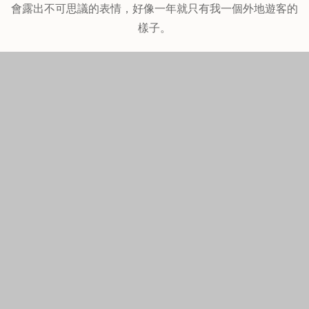
商店街一進入沒多久就可以看到這一家烏龍麵店，算是沼津
車站周圍相當有名氣的烏龍麵店，人潮相當的多，因為這地
方的觀光客不多，所以幾乎我到每一家裡面後，服務人員都
會露出不可思議的表情，好像一年就只有我一個外地遊客的
樣子。