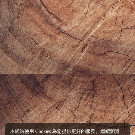
薦！！
..繼續閱讀 GO
郭小寶の爆肝食況轉播頻道 呂小珊の姐妹愛漂亮頻道 連絡信箱：alotirl0208@hotmail.com
│
│
│
│
橘子新創 Orange Studio 程式設計‧系統開發
橘子軟件優質網頁設計
客戶商情系統
部落格行銷‧日本
│
│
產業情報
網頁設計優化產業情報
高雄網頁設計推薦
Design by Foxpro
System and Host by orangestudio
本網站使用 Cookies 為您提供更好的服務。繼續瀏覽