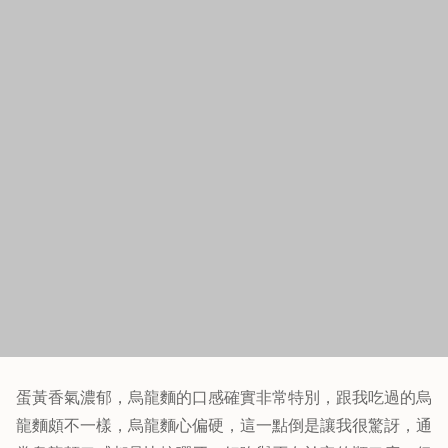
趁熱再將它均勻攪拌，簡直感覺超無敵的啊！！