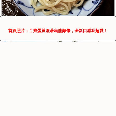
首頁照片：半熟蛋黃混著烏龍麵條，全新口感我超愛！