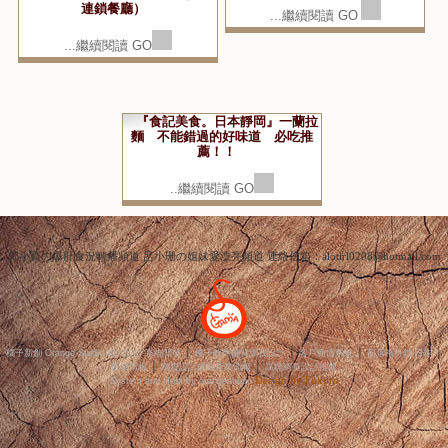
大阪訂房查詢：
優惠價點我查詢
東京訂房查詢：
優惠價點我查詢
沖繩訂房查詢：
優惠價點我查詢
京都訂房查詢
：
優惠價點我查詢
到最上方
小寶"猜",你可能對這些感興趣...
『食記美食。靜岡御殿場』和食
『食記美食。伊豆修善寺』大滝
さと 火鍋、牛豬雞肉、日本壽
ラーメン 車站旁便宜拉麵！
司、炸物吃到飽 食べ放題（日本
連鎖餐廳）
...繼續閱讀 GO
...繼續閱讀 GO
『食記美食。日本靜岡』一蘭拉
麵 不能錯過的好味道 必吃推