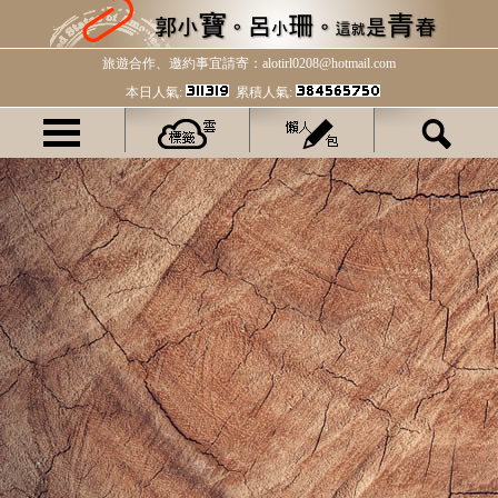
旅遊合作、邀約事宜請寄：alotirl0208@hotmail.com
本日人氣:
累積人氣: