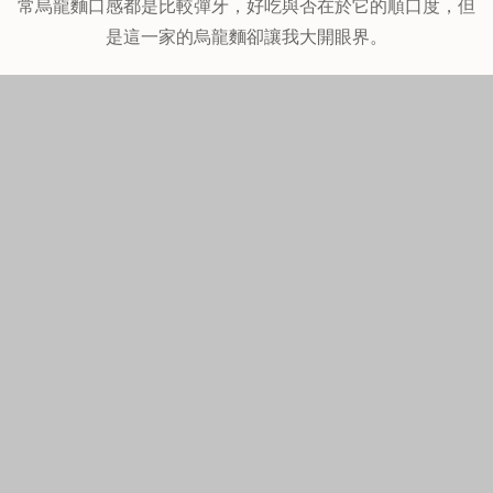
蛋黃香氣濃郁，烏龍麵的口感確實非常特別，跟我吃過的烏
龍麵頗不一樣，烏龍麵心偏硬，這一點倒是讓我很驚訝，通
常烏龍麵口感都是比較彈牙，好吃與否在於它的順口度，但
是這一家的烏龍麵卻讓我大開眼界。