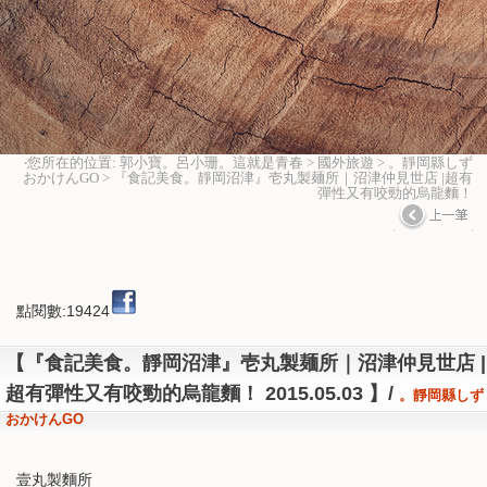
‧您所在的位置: 郭小寶。呂小珊。這就是青春 > 國外旅遊 > 。靜岡縣しず
おかけんGO > 『食記美食。靜岡沼津』壱丸製麺所｜沼津仲見世店 |超有
彈性又有咬勁的烏龍麵！
點閱數:19424
【『食記美食。靜岡沼津』壱丸製麺所｜沼津仲見世店 |
超有彈性又有咬勁的烏龍麵！ 2015.05.03 】/
。靜岡縣しず
おかけんGO
壹丸製麵所