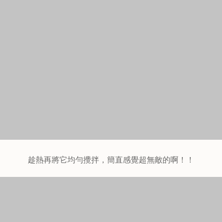
把蛋黃挖破，讓蛋黃流出來的畫面簡直快控制不了我自己的
口水了。