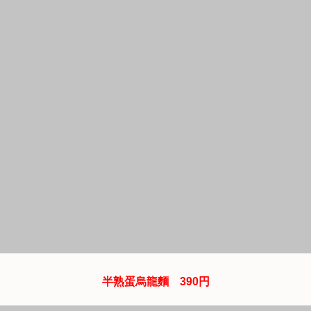
店內因為客人還滿多的，所以大概拍一下廚房的方向，點完
餐後交給服務人員票眷，他會幫你端上桌，光聞香氣就跟一
般不一樣了，這邊的香氣挺讓我好奇的。