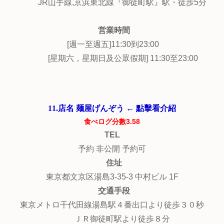
JR山手線,京浜東北線『御徒町駅』駅・徒歩5分
営業時間
[週一至週五]11:30到23:00
[星期六，星期日及公眾假期] 11:30至23:00
11.店名 麺屋げんぞう ← 點擊看介紹
食べログ分數3.58
TEL
予約 非公開 予約可
住址
東京都文京区湯島3-35-3 中村ビル 1F
交通手段
東京メトロ千代田線湯島駅４番出口より徒歩３０秒
ＪＲ御徒町駅より徒歩８分