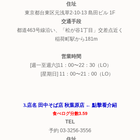
住址
東京都台東区元浅草2-10-13 島田ビル 1F
交通手段
都道463号線沿い、「松が谷1丁目」交差点近く
稲荷町駅から181m
営業時間
[週一至週六]11：00〜22：30（LO）
[星期日] 11：00〜21：00（LO）
3.店名 田中そば店 秋葉原店 ← 點擊看介紹
食べログ分數3.59
TEL
予約 03-3256-3556
住址