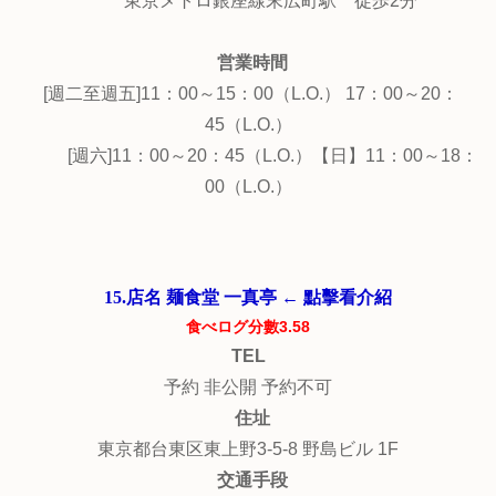
東京メトロ銀座線末広町駅 徒歩2分
営業時間
[週二至週五]11：00～15：00（L.O.） 17：00～20：
45（L.O.）
[週六]11：00～20：45（L.O.）【日】11：00～18：
00（L.O.）
15.店名 麺食堂 一真亭 ← 點擊看介紹
食べログ分數3.58
TEL
予約 非公開 予約不可
住址
東京都台東区東上野3-5-8 野島ビル 1F
交通手段