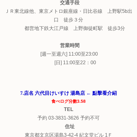
交通手段
ＪＲ東北線他、東京メトロ銀座線・日比谷線 上野駅5b出
口 徒歩３分
都営地下鉄大江戸線 上野御徒町駅 徒歩3分
営業時間
[週一至週六] 11:00至23:00
[日] 11:00至22：00
7.店名 六代目けいすけ 湯島店 ← 點擊看介紹
食べログ分數3.58
TEL
予約 03-3831-3626 予約不可
住址
東京都文京区湯島3-42-4 紀文堂ビル 1Ｆ