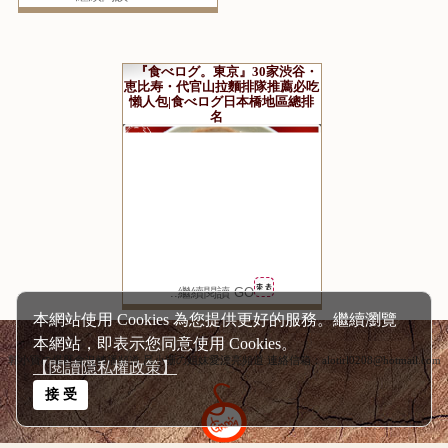
『食べログ。東京』30家渋谷・
恵比寿・代官山拉麵排隊推薦必吃
懶人包|食べログ日本橋地區總排
名
..繼續閱讀 GO
本網站使用 Cookies 為您提供更好的服務。繼續瀏覽
本網站，即表示您同意使用 Cookies。
郭小寶の爆肝食況轉播頻道 呂小珊の姐妹愛漂亮頻道 連絡信箱：alotirl0208@hotmail.com
【閱讀隱私權政策】
接 受