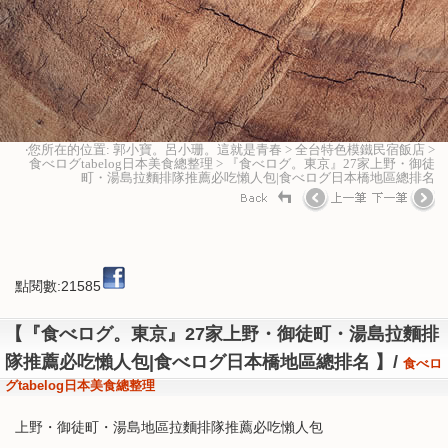
‧您所在的位置: 郭小寶。呂小珊。這就是青春 > 全台特色模鐵民宿飯店 >
食べログtabelog日本美食總整理 > 『食べログ。東京』27家上野・御徒
町・湯島拉麵排隊推薦必吃懶人包|食べログ日本橋地區總排名
點閱數:21585
【『食べログ。東京』27家上野・御徒町・湯島拉麵排
隊推薦必吃懶人包|食べログ日本橋地區總排名 】/
食べロ
グtabelog日本美食總整理
上野・御徒町・湯島地區拉麵排隊推薦必吃懶人包