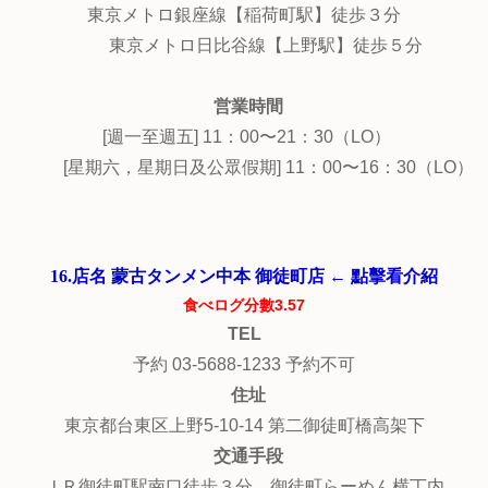
東京メトロ銀座線【稲荷町駅】徒歩３分
東京メトロ日比谷線【上野駅】徒歩５分
営業時間
[週一至週五] 11：00〜21：30（LO）
[星期六，星期日及公眾假期] 11：00〜16：30（LO）
16.店名 蒙古タンメン中本 御徒町店 ← 點擊看介紹
食べログ分數3.57
TEL
予約 03-5688-1233 予約不可
住址
東京都台東区上野5-10-14 第二御徒町橋高架下
交通手段
ＪＲ御徒町駅南口徒歩３分 御徒町らーめん横丁内