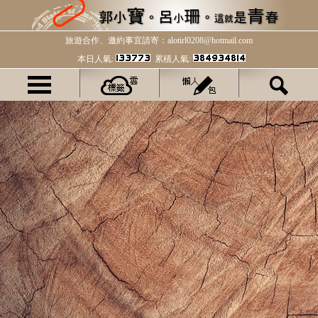
旅遊合作、邀約事宜請寄：alotirl0208@hotmail.com
本日人氣:
累積人氣: