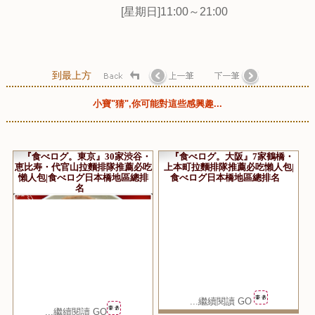
[星期日]11:00～21:00
到最上方
小寶"猜",你可能對這些感興趣...
『食べログ。東京』30家渋谷・
『食べログ。大阪』7家鶴橋・
恵比寿・代官山拉麵排隊推薦必吃
上本町拉麵排隊推薦必吃懶人包|
懶人包|食べログ日本橋地區總排
食べログ日本橋地區總排名
名
...繼續閱讀 GO
...繼續閱讀 GO