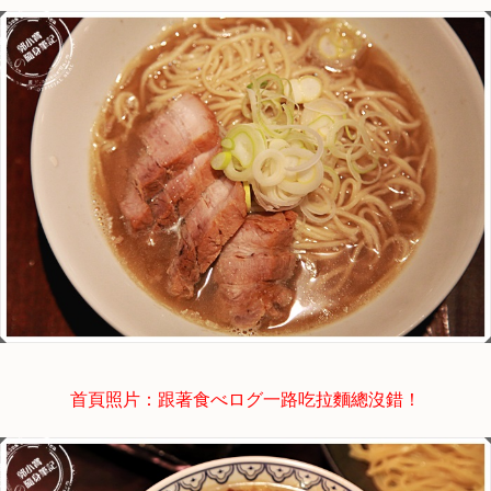
首頁照片：跟著食べログ一路吃拉麵總沒錯！