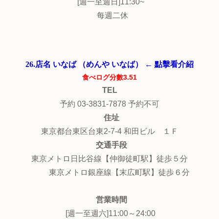
[週一至週日]11:30~
每週二休
26.店名 いなば （めんや いなば） ← 點擊看介紹
食べログ分數3.51
TEL
予約 03-3831-7878 予約不可
住址
東京都台東区台東2-7-4 和田ビル １Ｆ
交通手段
東京メトロ日比谷線【仲御徒町駅】徒歩５分
東京メトロ銀座線【末広町駅】徒歩６分
営業時間
[週一至週六]11:00～24:00