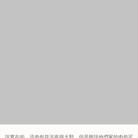
是很厲害的，有豐富的肉汁，不過艾編來的時候，其實肉包
都是冷的，並不是剛出爐的，當然咬開也就沒有肉汁了，不
過味道並不影響，包子皮的香甜，又Q又有彈性，越嚼越香，
甜甜的單吃包子皮都覺得好吃，尤其冷掉更Q，蠻好吃的，內
餡豬肉的不是一坨的肉丸，而是絞肉般的鬆軟，新鮮軟嫩，
醃的很夠味香氣十足，雖然冷掉了也是有吃到一點肉汁，再
搭配他們家自製的蔥醬油，整個超讚的啦！這樣的肉包才12
塊，蠻超值的，也很適合這附近居住的長輩吃唷！