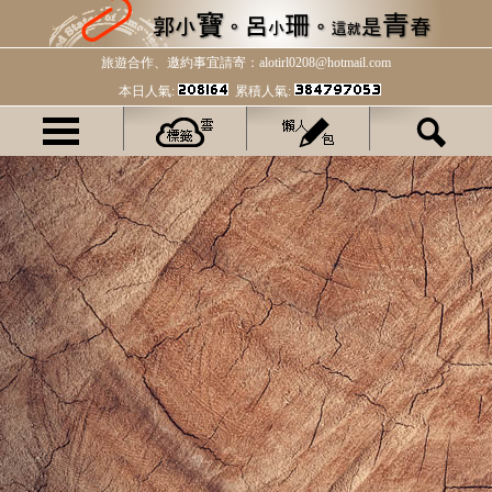
旅遊合作、邀約事宜請寄：alotirl0208@hotmail.com
本日人氣:
累積人氣: