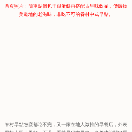
首頁照片：簡單點個包子跟蛋餅再搭配古早味飲品，價廉物
美道地的老滋味，非吃不可的眷村中式早點。
眷村早點怎麼都吃不完，又一家在地人激推的早餐店，外表