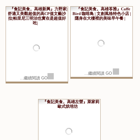
..繼續閱讀 GO
郭小寶の爆肝食況轉播頻道 呂小珊の姐妹愛漂亮頻道 連絡信箱：alotirl0208@hotmail.com
│
│
│
│
橘子新創 Orange Studio 程式設計‧系統開發
橘子軟件優質網頁設計
客戶商情系統
部落格行銷‧日本
│
│
產業情報
網頁設計優化產業情報
高雄網頁設計推薦
Design by Foxpro
System and Host by orangestudio