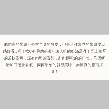
他們家的蛋餅不是古早味的餅皮，但是這種常見的蛋餅皮口
感好香Q呀！軟Q有嚼勁的滋味讓人吃的好滿足呀！配上雞蛋
的柔軟香氣，還有肉鬆的香甜，絲絲酥鬆的的口感，為蛋餅
增加口感及香氣，簡簡單單的就很美味，肉鬆真的很百搭
呀！
肉包$12