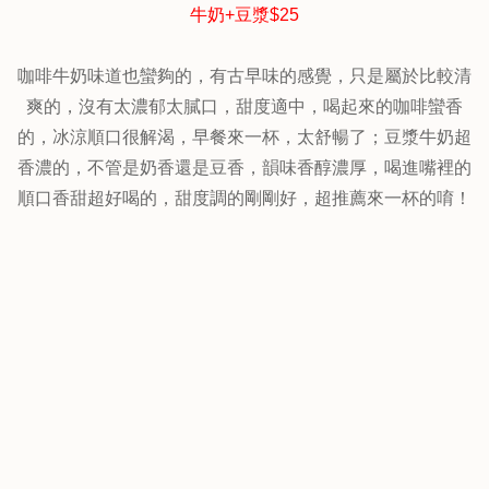
牛奶+豆漿$25
咖啡牛奶味道也蠻夠的，有古早味的感覺，只是屬於比較清
爽的，沒有太濃郁太膩口，甜度適中，喝起來的咖啡蠻香
的，冰涼順口很解渴，早餐來一杯，太舒暢了；豆漿牛奶超
香濃的，不管是奶香還是豆香，韻味香醇濃厚，喝進嘴裡的
順口香甜超好喝的，甜度調的剛剛好，超推薦來一杯的唷！