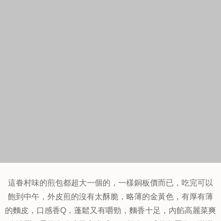
脆清甜，柔軟有脆度又富水感，一起吃口感很有層次，滿滿
的高麗菜在嘴裡，可口美味，吃的營養又能吃的飽，許多媽
媽都愛買這個給小朋友吃唷！憑著簡單的好味道在這老社區
立足這麼久，不是沒有原因的。
果貿這裡的每一家早點都各有不同特色，共同點就是都很便
宜，份量大，而且很好吃，但是都是早鳥限定的，因為這裡
年長的居民多，所以大家都很早起的要吃早餐，接近中午的
話就差不多要打烊了，想要吃的要抓緊時間來搶購眷村美
食，太慢可就下次請早囉！假日來還要排隊的唷！好吃的肉
包下次艾編要來搶熱熱的吃，再來杯豆漿牛奶補充滿滿蛋白
質，活力來源早餐一次補足。
到最上方
小寶"猜",你可能對這些感興趣...