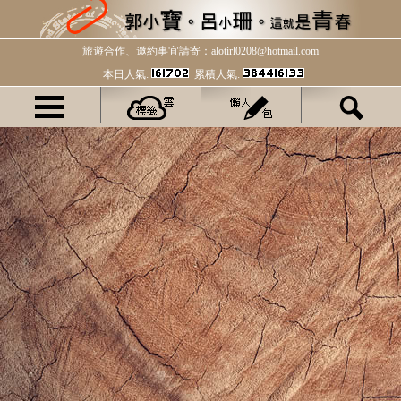
旅遊合作、邀約事宜請寄：alotirl0208@hotmail.com
本日人氣:
累積人氣: