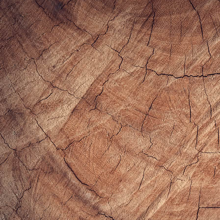
..繼續閱讀 GO
郭小寶の爆肝食況轉播頻道 呂小珊の姐妹愛漂亮頻道 連絡信箱：alotirl0208@hotmail.com
│
│
│
│
橘子新創 Orange Studio 程式設計‧系統開發
橘子軟件優質網頁設計
客戶商情系統
部落格行銷‧日本
│
│
產業情報
網頁設計優化產業情報
高雄網頁設計推薦
Design by Foxpro
System and Host by orangestudio