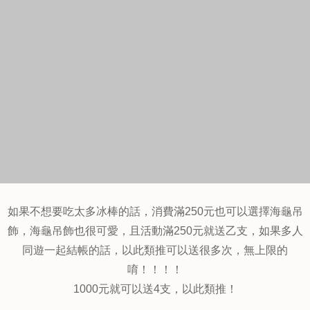
乙隻，這樣的門檻真的超多，點兩碗冰就超過了，搭配可愛
的海龜愛玉真的太享受了！！
海龜同游活動，凡消費滿250元，公開分享並且打卡就送冰棒
乙隻，有兩款口味隨機出貨，重點是冰品超好吃，是天然新