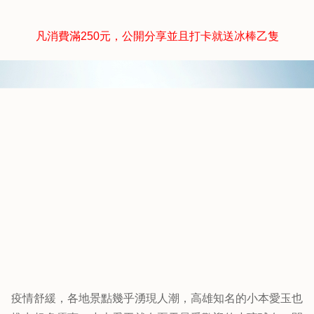
凡消費滿250元，公開分享並且打卡就送冰棒乙隻
疫情舒緩，各地景點幾乎湧現人潮，高雄知名的小本愛玉也