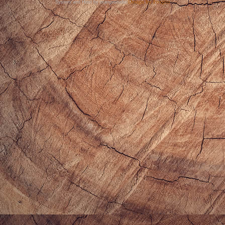
『分享。零食』卡樂比Calbee
『試吃。便利商店』 OK超商哈
Vegips小脆幸蔬果脆片 一吃上
燒熱點原味葡式蛋塔 陪你度過每
癮！
個時分
...繼續閱讀 GO
...繼續閱讀 GO
『邀稿。速食』維力三種新口
味 挑戰你的極限味蕾！